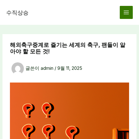
콘
텐
수직상승
츠
로
건
너
해외축구중계로 즐기는 세계의 축구, 팬들이 알
뛰
아야 할 모든 것!
기
글쓴이
admin
/
9월 11, 2025