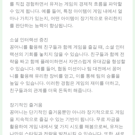
를 직접 경험하면서 유저는 게임의 경제적 흐름을 파악할
수 있게 됩니다. 예를 들어, 특정 아이템이 게임 내에서 얼
마나 가치가 있는지, 어떤 아이템이 장기적으로 유리한지
를 판단하는 능력이 향상됩니다.
소셜 인터랙션 증진
꽁머니를 활용해 친구들과 함께 게임을 즐길 때, 소셜 인터
랙션의 기회를 놓치지 않을 수 있습니다. 친구들과 함께 전
략을 짜고 함께 플레이하면서 자연스럽게 유대감을 형성할
수 있습니다. 예를 들어, 협동 미션이나 팀 대전에서 꽁머
니를 활용해 유리한 장비를 얻고, 이를 통해 팀의 승률을
높일 수 있습니다. 이러한 경험은 게임의 재미를 더하고,
친구들과의 관계를 더욱 돈독히 해줍니다.
장기적인 즐거움
꽁머니는 단기적인 즐거움뿐만 아니라 장기적으로도 게임
을 지속적으로 즐길 수 있는 기반이 됩니다. 무료 자금을
활용하여 게임 내에서 몇 가지 시도를 해봄으로써, 유저는
나만의 스타일과 전략을 발전시킬 수 있습니다. 또한, 새로