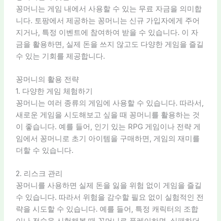
꽁머니는 게임 내에서 사용할 수 있는 무료 자금을 의미합
니다. 토팡에서 제공하는 꽁머니는 신규 가입자에게 주어
지거나, 특정 이벤트에 참여하여 받을 수 있습니다. 이 자
금을 활용하면, 실제 돈을 쓰지 않고도 다양한 게임을 즐길
수 있는 기회를 제공합니다.
꽁머니의 활용 전략
1. 다양한 게임 체험하기
꽁머니는 여러 종류의 게임에 사용할 수 있습니다. 따라서,
새로운 게임을 시도해보고 싶을 때 꽁머니를 활용하는 것
이 좋습니다. 예를 들어, 인기 있는 RPG 게임이나 전략 게
임에서 꽁머니로 초기 아이템을 구매하면, 게임의 재미를
더할 수 있습니다.
2. 리스크 관리
꽁머니를 사용하면 실제 돈을 잃을 위험 없이 게임을 즐길
수 있습니다. 따라서 위험을 감수할 필요 없이 실험적인 전
략을 시도할 수 있습니다. 예를 들어, 특정 캐릭터의 조합