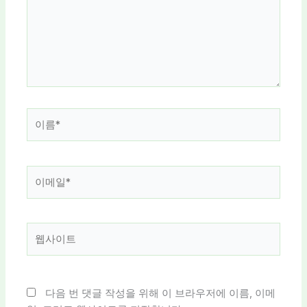
력
하
세
요...
이
름
*
이
메
일
*
웹
사
이
트
다음 번 댓글 작성을 위해 이 브라우저에 이름, 이메