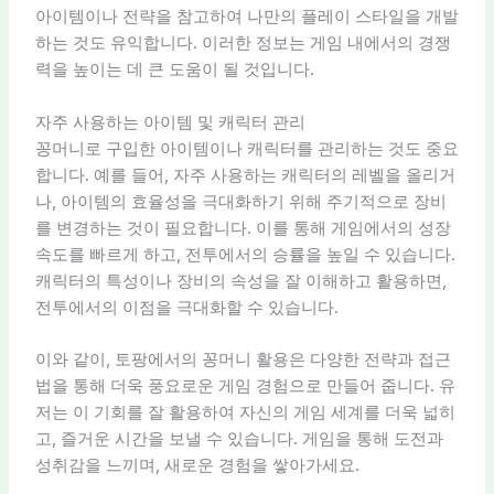
아이템이나 전략을 참고하여 나만의 플레이 스타일을 개발
하는 것도 유익합니다. 이러한 정보는 게임 내에서의 경쟁
력을 높이는 데 큰 도움이 될 것입니다.
자주 사용하는 아이템 및 캐릭터 관리
꽁머니로 구입한 아이템이나 캐릭터를 관리하는 것도 중요
합니다. 예를 들어, 자주 사용하는 캐릭터의 레벨을 올리거
나, 아이템의 효율성을 극대화하기 위해 주기적으로 장비
를 변경하는 것이 필요합니다. 이를 통해 게임에서의 성장
속도를 빠르게 하고, 전투에서의 승률을 높일 수 있습니다.
캐릭터의 특성이나 장비의 속성을 잘 이해하고 활용하면,
전투에서의 이점을 극대화할 수 있습니다.
이와 같이, 토팡에서의 꽁머니 활용은 다양한 전략과 접근
법을 통해 더욱 풍요로운 게임 경험으로 만들어 줍니다. 유
저는 이 기회를 잘 활용하여 자신의 게임 세계를 더욱 넓히
고, 즐거운 시간을 보낼 수 있습니다. 게임을 통해 도전과
성취감을 느끼며, 새로운 경험을 쌓아가세요.