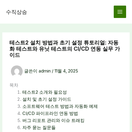
콘
텐
수직상승
츠
로
건
너
테스트2 설치 방법과 초기 설정 튜토리얼: 자동
뛰
화 테스트와 유닛 테스트의 CI/CD 연동 실무 가
기
이드
글쓴이
admin
/
11월 4, 2025
목차
테스트2 소개와 필요성
설치 및 초기 설정 가이드
소프트웨어 테스트 방법과 자동화 예제
CI/CD 파이프라인 연동 방법
버그 리포트 관리와 이슈 트래킹
자주 묻는 질문들