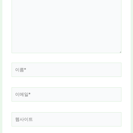
에
입
력
하
세
요...
이
름
*
이
메
일
*
웹
사
이