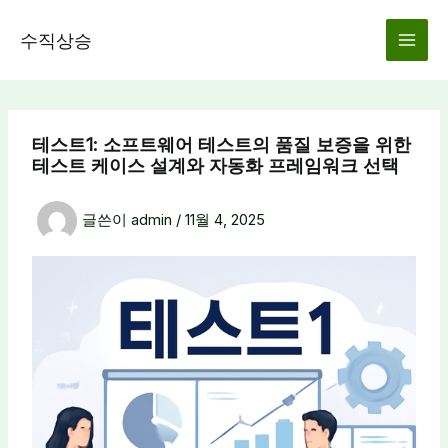
콘
텐
수직상승
츠
로
건
너
테스트1: 소프트웨어 테스트의 품질 보증을 위한
뛰
테스트 케이스 설계와 자동화 프레임워크 선택
기
글쓴이
admin
/
11월 4, 2025