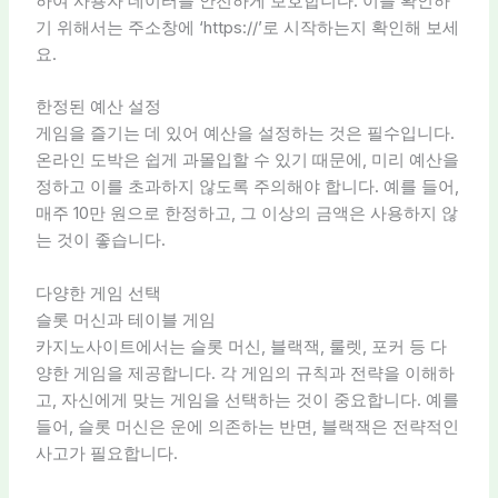
하여 사용자 데이터를 안전하게 보호합니다. 이를 확인하
기 위해서는 주소창에 ‘https://’로 시작하는지 확인해 보세
요.
한정된 예산 설정
게임을 즐기는 데 있어 예산을 설정하는 것은 필수입니다.
온라인 도박은 쉽게 과몰입할 수 있기 때문에, 미리 예산을
정하고 이를 초과하지 않도록 주의해야 합니다. 예를 들어,
매주 10만 원으로 한정하고, 그 이상의 금액은 사용하지 않
는 것이 좋습니다.
다양한 게임 선택
슬롯 머신과 테이블 게임
카지노사이트에서는 슬롯 머신, 블랙잭, 룰렛, 포커 등 다
양한 게임을 제공합니다. 각 게임의 규칙과 전략을 이해하
고, 자신에게 맞는 게임을 선택하는 것이 중요합니다. 예를
들어, 슬롯 머신은 운에 의존하는 반면, 블랙잭은 전략적인
사고가 필요합니다.