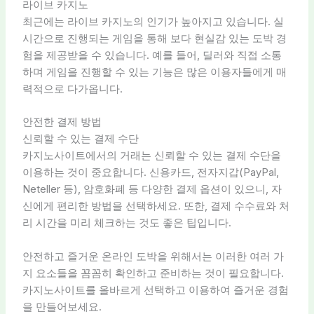
라이브 카지노
최근에는 라이브 카지노의 인기가 높아지고 있습니다. 실
시간으로 진행되는 게임을 통해 보다 현실감 있는 도박 경
험을 제공받을 수 있습니다. 예를 들어, 딜러와 직접 소통
하며 게임을 진행할 수 있는 기능은 많은 이용자들에게 매
력적으로 다가옵니다.
안전한 결제 방법
신뢰할 수 있는 결제 수단
카지노사이트에서의 거래는 신뢰할 수 있는 결제 수단을
이용하는 것이 중요합니다. 신용카드, 전자지갑(PayPal,
Neteller 등), 암호화폐 등 다양한 결제 옵션이 있으니, 자
신에게 편리한 방법을 선택하세요. 또한, 결제 수수료와 처
리 시간을 미리 체크하는 것도 좋은 팁입니다.
안전하고 즐거운 온라인 도박을 위해서는 이러한 여러 가
지 요소들을 꼼꼼히 확인하고 준비하는 것이 필요합니다.
카지노사이트를 올바르게 선택하고 이용하여 즐거운 경험
을 만들어보세요.