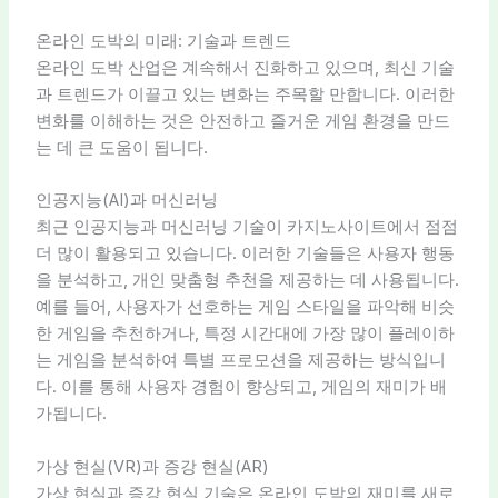
온라인 도박의 미래: 기술과 트렌드
온라인 도박 산업은 계속해서 진화하고 있으며, 최신 기술
과 트렌드가 이끌고 있는 변화는 주목할 만합니다. 이러한
변화를 이해하는 것은 안전하고 즐거운 게임 환경을 만드
는 데 큰 도움이 됩니다.
인공지능(AI)과 머신러닝
최근 인공지능과 머신러닝 기술이 카지노사이트에서 점점
더 많이 활용되고 있습니다. 이러한 기술들은 사용자 행동
을 분석하고, 개인 맞춤형 추천을 제공하는 데 사용됩니다.
예를 들어, 사용자가 선호하는 게임 스타일을 파악해 비슷
한 게임을 추천하거나, 특정 시간대에 가장 많이 플레이하
는 게임을 분석하여 특별 프로모션을 제공하는 방식입니
다. 이를 통해 사용자 경험이 향상되고, 게임의 재미가 배
가됩니다.
가상 현실(VR)과 증강 현실(AR)
가상 현실과 증강 현실 기술은 온라인 도박의 재미를 새로