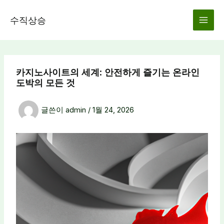
콘
텐
수직상승
츠
로
건
너
카지노사이트의 세계: 안전하게 즐기는 온라인
뛰
도박의 모든 것
기
글쓴이
admin
/
1월 24, 2026