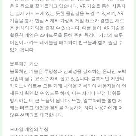
운 차원으로 끌어올리고 있습니다. VR 기술을 통해 사용자
는 실제 카지노에 있는 듯한 몰입감을 느낄 수 있으며, AR
기술을 통해 현실 세계와 가상의 게임 요소가 결합된 새로
운 형식의 게임을 즐길 수 있습니다. 예를 들어, AR 기술을
활용한 게임은 스마트폰을 통해 주변 환경에 가상의 슬롯
머신이나 카드 테이블을 배치하여 친구들과 함께 즐길 수
있게 합니다.
블록체인 기술
블록체인 기술은 투명성과 신뢰성을 강조하는 온라인 도박
산업의 필수 요소로 자리 잡고 있습니다. 블록체인 기반의
카지노사이트는 모든 거래 내역을 기록하여 사용자들이 언
제든지 확인할 수 있도록 하며, 이는 사기나 부정 행위를
방지하는 데 큰 도움이 됩니다. 또한, 암호화폐를 통한 거
래는 빠르고 안전한 결제를 가능하게 하여 사용자에게 더
많은 선택권을 제공합니다.
모바일 게임의 부상