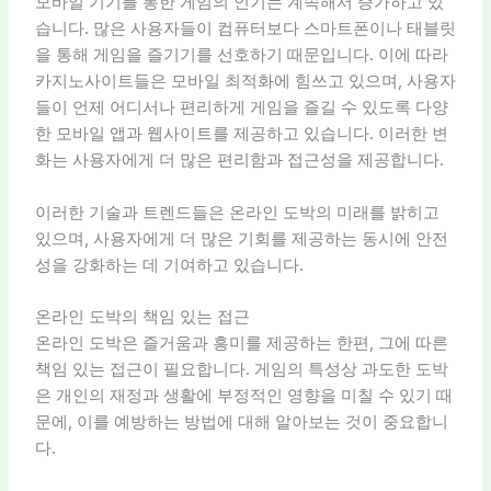
모바일 기기를 통한 게임의 인기는 계속해서 증가하고 있
습니다. 많은 사용자들이 컴퓨터보다 스마트폰이나 태블릿
을 통해 게임을 즐기기를 선호하기 때문입니다. 이에 따라
카지노사이트들은 모바일 최적화에 힘쓰고 있으며, 사용자
들이 언제 어디서나 편리하게 게임을 즐길 수 있도록 다양
한 모바일 앱과 웹사이트를 제공하고 있습니다. 이러한 변
화는 사용자에게 더 많은 편리함과 접근성을 제공합니다.
이러한 기술과 트렌드들은 온라인 도박의 미래를 밝히고
있으며, 사용자에게 더 많은 기회를 제공하는 동시에 안전
성을 강화하는 데 기여하고 있습니다.
온라인 도박의 책임 있는 접근
온라인 도박은 즐거움과 흥미를 제공하는 한편, 그에 따른
책임 있는 접근이 필요합니다. 게임의 특성상 과도한 도박
은 개인의 재정과 생활에 부정적인 영향을 미칠 수 있기 때
문에, 이를 예방하는 방법에 대해 알아보는 것이 중요합니
다.