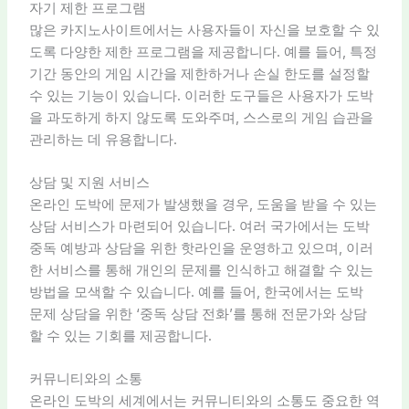
자기 제한 프로그램
많은 카지노사이트에서는 사용자들이 자신을 보호할 수 있
도록 다양한 제한 프로그램을 제공합니다. 예를 들어, 특정
기간 동안의 게임 시간을 제한하거나 손실 한도를 설정할
수 있는 기능이 있습니다. 이러한 도구들은 사용자가 도박
을 과도하게 하지 않도록 도와주며, 스스로의 게임 습관을
관리하는 데 유용합니다.
상담 및 지원 서비스
온라인 도박에 문제가 발생했을 경우, 도움을 받을 수 있는
상담 서비스가 마련되어 있습니다. 여러 국가에서는 도박
중독 예방과 상담을 위한 핫라인을 운영하고 있으며, 이러
한 서비스를 통해 개인의 문제를 인식하고 해결할 수 있는
방법을 모색할 수 있습니다. 예를 들어, 한국에서는 도박
문제 상담을 위한 ‘중독 상담 전화’를 통해 전문가와 상담
할 수 있는 기회를 제공합니다.
커뮤니티와의 소통
온라인 도박의 세계에서는 커뮤니티와의 소통도 중요한 역