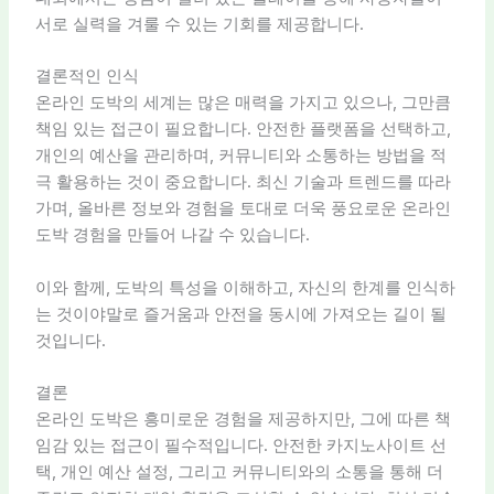
서로 실력을 겨룰 수 있는 기회를 제공합니다.
결론적인 인식
온라인 도박의 세계는 많은 매력을 가지고 있으나, 그만큼
책임 있는 접근이 필요합니다. 안전한 플랫폼을 선택하고,
개인의 예산을 관리하며, 커뮤니티와 소통하는 방법을 적
극 활용하는 것이 중요합니다. 최신 기술과 트렌드를 따라
가며, 올바른 정보와 경험을 토대로 더욱 풍요로운 온라인
도박 경험을 만들어 나갈 수 있습니다.
이와 함께, 도박의 특성을 이해하고, 자신의 한계를 인식하
는 것이야말로 즐거움과 안전을 동시에 가져오는 길이 될
것입니다.
결론
온라인 도박은 흥미로운 경험을 제공하지만, 그에 따른 책
임감 있는 접근이 필수적입니다. 안전한 카지노사이트 선
택, 개인 예산 설정, 그리고 커뮤니티와의 소통을 통해 더