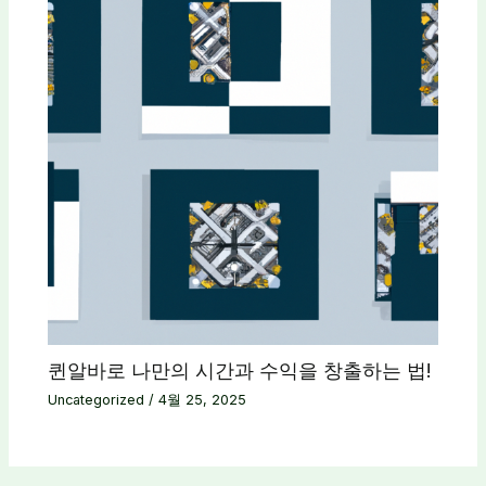
퀸알바로 나만의 시간과 수익을 창출하는 법!
Uncategorized
/
4월 25, 2025