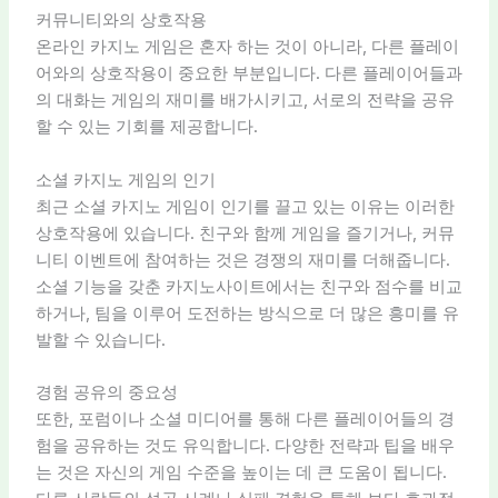
커뮤니티와의 상호작용
온라인 카지노 게임은 혼자 하는 것이 아니라, 다른 플레이
어와의 상호작용이 중요한 부분입니다. 다른 플레이어들과
의 대화는 게임의 재미를 배가시키고, 서로의 전략을 공유
할 수 있는 기회를 제공합니다.
소셜 카지노 게임의 인기
최근 소셜 카지노 게임이 인기를 끌고 있는 이유는 이러한
상호작용에 있습니다. 친구와 함께 게임을 즐기거나, 커뮤
니티 이벤트에 참여하는 것은 경쟁의 재미를 더해줍니다.
소셜 기능을 갖춘 카지노사이트에서는 친구와 점수를 비교
하거나, 팀을 이루어 도전하는 방식으로 더 많은 흥미를 유
발할 수 있습니다.
경험 공유의 중요성
또한, 포럼이나 소셜 미디어를 통해 다른 플레이어들의 경
험을 공유하는 것도 유익합니다. 다양한 전략과 팁을 배우
는 것은 자신의 게임 수준을 높이는 데 큰 도움이 됩니다.