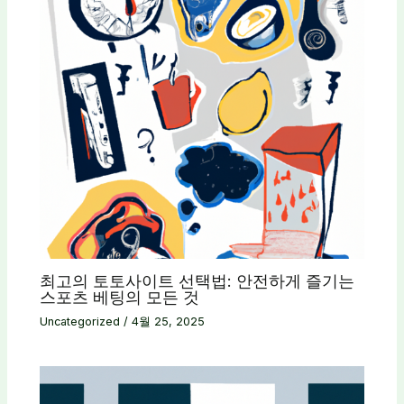
최고의 토토사이트 선택법: 안전하게 즐기는
스포츠 베팅의 모든 것
Uncategorized
/
4월 25, 2025