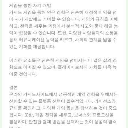
게임을 통한 자기 개발
카지노 게임을 통해 얻은 경험은 단순히 재정적 이익을 넘
어 자기 개발에도 기여할 수 있습니다. 게임의 규칙을 이해
하고, 전략을 세우는 과정에서 분석적 사고와 문제 해결 능
력이 향상될 수 있습니다. 또한, 다양한 사람들과의 소통을
통해 커뮤니케이션 능력을 키우고, 사회적 관계를 넓힐 수
있는 기회를 제공합니다.
이러한 요소들은 단순한 게임을 넘어서는 더 넓은 삶의 경
험으로 이어질 수 있으며, 플레이어로서의 가치를 더욱 높
여줄 것입니다.
결론
온라인 카지노사이트에서 성공적인 게임 경험을 위해서는
신뢰할 수 있는 플랫폼 선택이 필수적입니다. 라이선스와
규제를 확인하고, 다양한 게임 옵션을 탐색하는 것이 중요
합니다. 또한, 게임 전략을 세우고, 보너스와 프로모션을
활용하며, 안전한 결제 방법을 선택하는 것이 성공의 열쇠