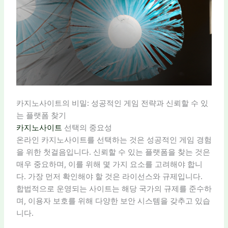
카지노사이트의 비밀: 성공적인 게임 전략과 신뢰할 수 있
는 플랫폼 찾기
카지노사이트
선택의 중요성
온라인 카지노사이트를 선택하는 것은 성공적인 게임 경험
을 위한 첫걸음입니다. 신뢰할 수 있는 플랫폼을 찾는 것은
매우 중요하며, 이를 위해 몇 가지 요소를 고려해야 합니
다. 가장 먼저 확인해야 할 것은 라이선스와 규제입니다.
합법적으로 운영되는 사이트는 해당 국가의 규제를 준수하
며, 이용자 보호를 위해 다양한 보안 시스템을 갖추고 있습
니다.