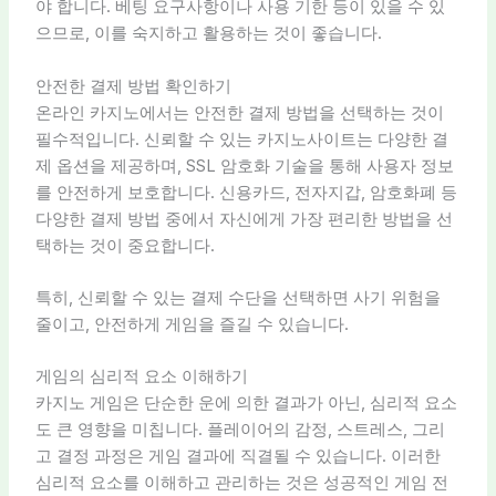
야 합니다. 베팅 요구사항이나 사용 기한 등이 있을 수 있
으므로, 이를 숙지하고 활용하는 것이 좋습니다.
안전한 결제 방법 확인하기
온라인 카지노에서는 안전한 결제 방법을 선택하는 것이
필수적입니다. 신뢰할 수 있는 카지노사이트는 다양한 결
제 옵션을 제공하며, SSL 암호화 기술을 통해 사용자 정보
를 안전하게 보호합니다. 신용카드, 전자지갑, 암호화폐 등
다양한 결제 방법 중에서 자신에게 가장 편리한 방법을 선
택하는 것이 중요합니다.
특히, 신뢰할 수 있는 결제 수단을 선택하면 사기 위험을
줄이고, 안전하게 게임을 즐길 수 있습니다.
게임의 심리적 요소 이해하기
카지노 게임은 단순한 운에 의한 결과가 아닌, 심리적 요소
도 큰 영향을 미칩니다. 플레이어의 감정, 스트레스, 그리
고 결정 과정은 게임 결과에 직결될 수 있습니다. 이러한
심리적 요소를 이해하고 관리하는 것은 성공적인 게임 전