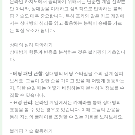
온라인 카지노에서 승리하기 위해서는 단순한 게임 전략뿐
만 아니라, 상대방을 이해하고 심리적으로 압박하는 블러
핑 기술도 매우 중요합니다. 특히 포커와 같은 카드 게임에
서는 상대방의 심리를 읽고 활용하는 능력이 승패를 가르
는 핵심 요소가 됩니다.
상대의 심리 파악하기
상대방의 행동과 반응을 분석하는 것은 블러핑의 기초입니
다.
–
베팅 패턴 관찰
: 상대방의 베팅 스타일을 주의 깊게 살펴
보세요. 그들이 강한 손을 가지고 있을 때 어떻게 행동하는
지, 약한 손일 때는 어떻게 베팅하는지 분석하여 정보를 수
집할 수 있습니다.
–
표정 관리
: 온라인 게임에서는 카메라를 통해 상대방의
표정을 볼 수 있는 경우도 있습니다. 이때 그들의 반응을
통해 자신의 플레이를 조정할 수 있는 기회를 노려보세요.
블러핑 기술 활용하기