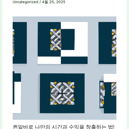
Uncategorized
/
4월 25, 2025
퀸알바로 나만의 시간과 수익을 창출하는 법!