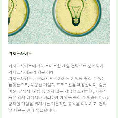
카지노사이트
카지노사이트에서의 스마트한 게임 전략으로 승리하기!
카지노사이트의 기본 이해
카지노사이트는 온라인으로 카지노 게임을 즐길 수 있는
플랫폼으로, 다양한 게임과 프로모션을 제공합니다. 슬롯
머신, 블랙잭, 룰렛 등 인기 있는 게임을 포함하여, 사용자
들은 언제 어디서나 편리하게 게임을 즐길 수 있습니다. 성
공적인 게임을 위해서는 기본적인 규칙을 이해하고, 전략
을 세우는 것이 중요합니다.