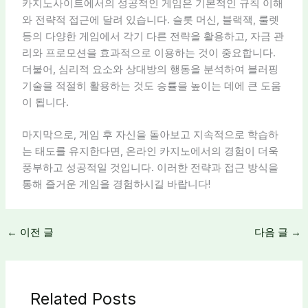
카지노사이트에서의 성공적인 게임은 기본적인 규칙 이해
와 전략적 접근에 달려 있습니다. 슬롯 머신, 블랙잭, 룰렛
등의 다양한 게임에서 각기 다른 전략을 활용하고, 자금 관
리와 프로모션을 효과적으로 이용하는 것이 중요합니다.
더불어, 심리적 요소와 상대방의 행동을 분석하여 블러핑
기술을 적절히 활용하는 것도 승률을 높이는 데에 큰 도움
이 됩니다.
마지막으로, 게임 후 자신을 돌아보고 지속적으로 학습하
는 태도를 유지한다면, 온라인 카지노에서의 경험이 더욱
풍부하고 성공적일 것입니다. 이러한 전략과 접근 방식을
통해 즐거운 게임을 경험하시길 바랍니다!
←
이전 글
다음 글
→
Related Posts