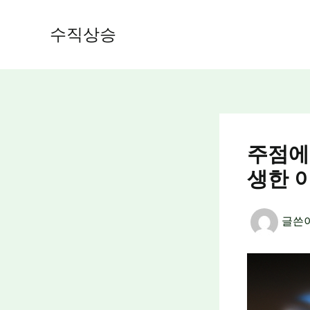
콘
텐
수직상승
츠
로
건
너
뛰
기
주점에
생한 
글쓴