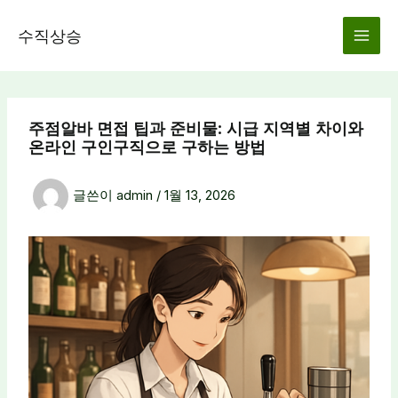
콘
텐
수직상승
츠
로
건
너
주점알바 면접 팁과 준비물: 시급 지역별 차이와
뛰
온라인 구인구직으로 구하는 방법
기
글쓴이
admin
/
1월 13, 2026