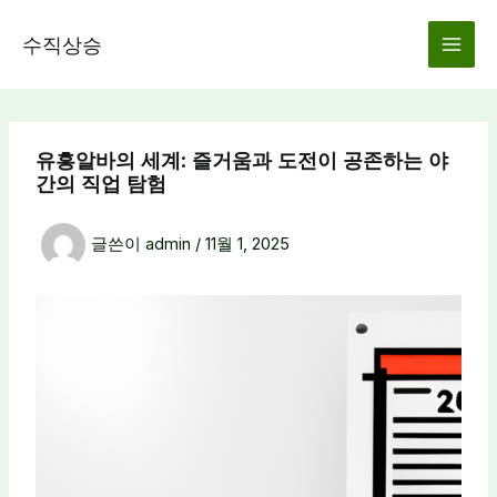
콘
텐
수직상승
츠
로
건
너
유흥알바의 세계: 즐거움과 도전이 공존하는 야
뛰
간의 직업 탐험
기
글쓴이
admin
/
11월 1, 2025