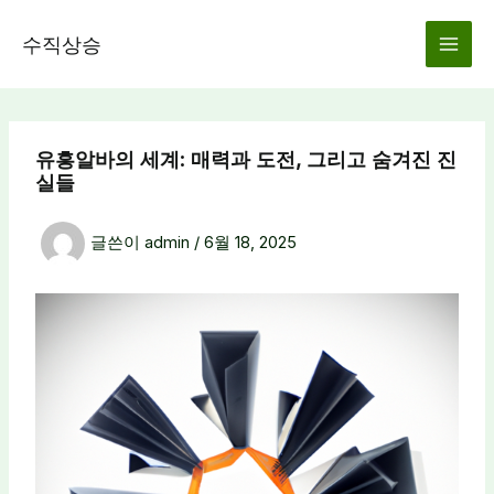
콘
텐
수직상승
츠
로
건
너
유흥알바의 세계: 매력과 도전, 그리고 숨겨진 진
뛰
실들
기
글쓴이
admin
/
6월 18, 2025