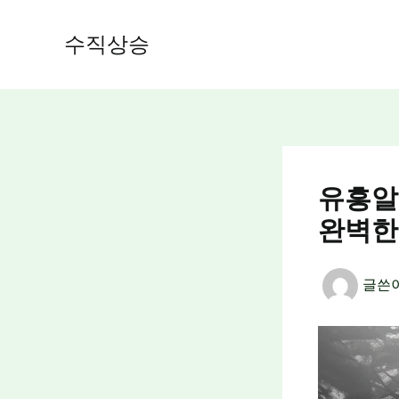
콘
텐
수직상승
츠
로
건
너
뛰
기
유흥알
완벽한
글쓴