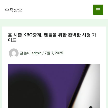
콘
텐
수직상승
츠
로
건
너
올 시즌 KBO중계, 팬들을 위한 완벽한 시청 가
뛰
이드
기
글쓴이
admin
/
7월 7, 2025