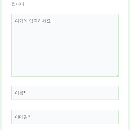
됩니다
여
기
에
입
력
하
세
요...
이
름
*
이
메
일