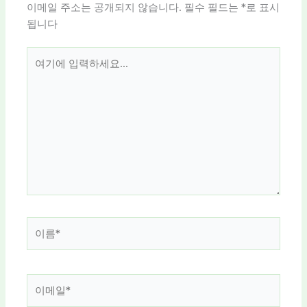
이메일 주소는 공개되지 않습니다.
필수 필드는
*
로 표시
됩니다
여
기
에
입
력
하
세
요...
이
름
*
이
메