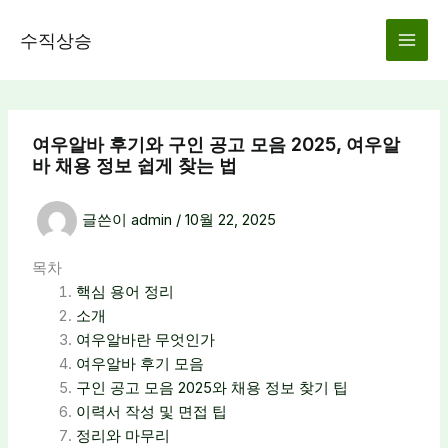
콘
텐
수직상승
츠
로
건
너
여우알바 후기와 구인 공고 모음 2025, 여우알
뛰
바 채용 정보 쉽게 찾는 법
기
글쓴이
admin
/
10월 22, 2025
목차
핵심 용어 정리
소개
여우알바란 무엇인가
여우알바 후기 모음
구인 공고 모음 2025와 채용 정보 찾기 팁
이력서 작성 및 면접 팁
정리와 마무리