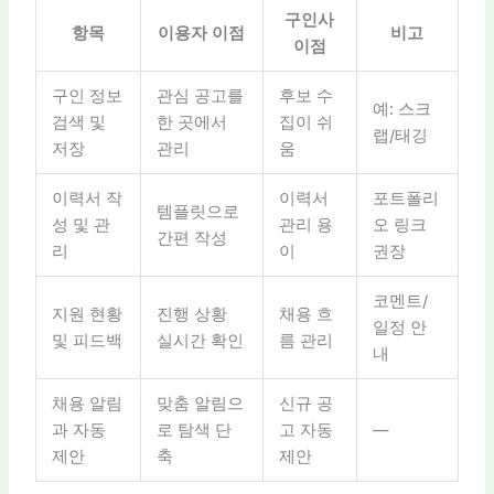
구인사
항목
이용자 이점
비고
이점
구인 정보
관심 공고를
후보 수
예: 스크
검색 및
한 곳에서
집이 쉬
랩/태깅
저장
관리
움
이력서 작
이력서
포트폴리
템플릿으로
성 및 관
관리 용
오 링크
간편 작성
리
이
권장
코멘트/
지원 현황
진행 상황
채용 흐
일정 안
및 피드백
실시간 확인
름 관리
내
채용 알림
맞춤 알림으
신규 공
과 자동
로 탐색 단
고 자동
—
제안
축
제안