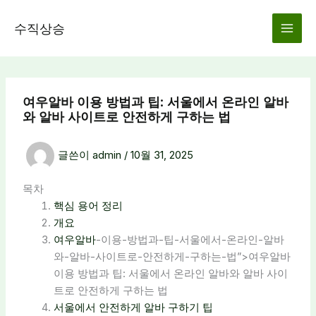
콘
텐
수직상승
츠
로
건
너
여우알바 이용 방법과 팁: 서울에서 온라인 알바
뛰
와 알바 사이트로 안전하게 구하는 법
기
글쓴이
admin
/
10월 31, 2025
목차
핵심 용어 정리
개요
여우알바
-이용-방법과-팁-서울에서-온라인-알바
와-알바-사이트로-안전하게-구하는-법”>여우알바
이용 방법과 팁: 서울에서 온라인 알바와 알바 사이
트로 안전하게 구하는 법
서울에서 안전하게 알바 구하기 팁