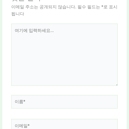
이메일 주소는 공개되지 않습니다.
필수 필드는
*
로 표시
됩니다
여
기
에
입
력
하
세
요...
이
름
*
이
메