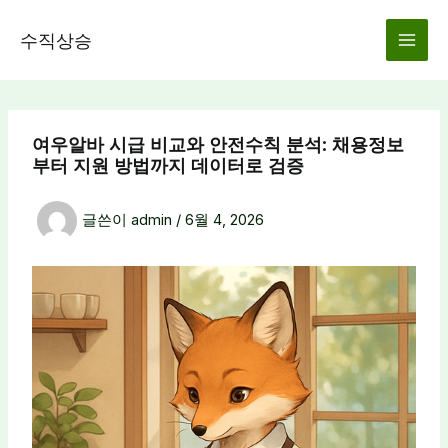
콘
텐
수직상승
츠
로
건
너
여우알바 시급 비교와 안전수칙 분석: 채용정보
뛰
부터 지원 방법까지 데이터로 검증
기
글쓴이
admin
/
6월 4, 2026