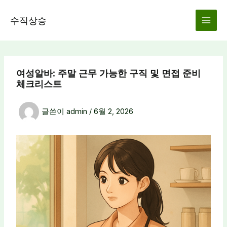
콘
텐
수직상승
츠
로
건
너
여성알바: 주말 근무 가능한 구직 및 면접 준비
뛰
체크리스트
기
글쓴이
admin
/
6월 2, 2026