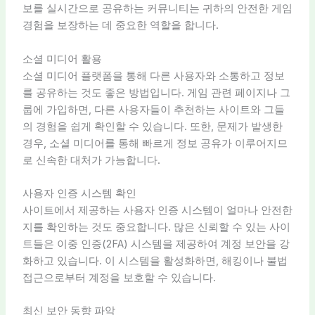
보를 실시간으로 공유하는 커뮤니티는 귀하의 안전한 게임
경험을 보장하는 데 중요한 역할을 합니다.
소셜 미디어 활용
소셜 미디어 플랫폼을 통해 다른 사용자와 소통하고 정보
를 공유하는 것도 좋은 방법입니다. 게임 관련 페이지나 그
룹에 가입하면, 다른 사용자들이 추천하는 사이트와 그들
의 경험을 쉽게 확인할 수 있습니다. 또한, 문제가 발생한
경우, 소셜 미디어를 통해 빠르게 정보 공유가 이루어지므
로 신속한 대처가 가능합니다.
사용자 인증 시스템 확인
사이트에서 제공하는 사용자 인증 시스템이 얼마나 안전한
지를 확인하는 것도 중요합니다. 많은 신뢰할 수 있는 사이
트들은 이중 인증(2FA) 시스템을 제공하여 계정 보안을 강
화하고 있습니다. 이 시스템을 활성화하면, 해킹이나 불법
접근으로부터 계정을 보호할 수 있습니다.
최신 보안 동향 파악