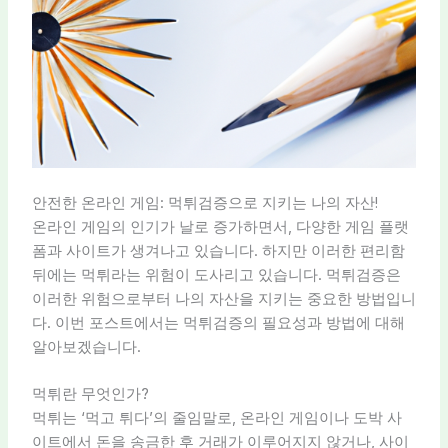
안전한 온라인 게임: 먹튀검증으로 지키는 나의 자산!
온라인 게임의 인기가 날로 증가하면서, 다양한 게임 플랫
폼과 사이트가 생겨나고 있습니다. 하지만 이러한 편리함
뒤에는 먹튀라는 위험이 도사리고 있습니다. 먹튀검증은
이러한 위험으로부터 나의 자산을 지키는 중요한 방법입니
다. 이번 포스트에서는 먹튀검증의 필요성과 방법에 대해
알아보겠습니다.
먹튀란 무엇인가?
먹튀는 ‘먹고 튀다’의 줄임말로, 온라인 게임이나 도박 사
이트에서 돈을 송금한 후 거래가 이루어지지 않거나, 사이