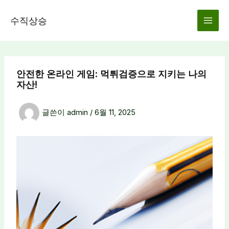
콘
텐
수직상승
츠
로
건
너
안전한 온라인 게임: 먹튀검증으로 지키는 나의
뛰
자산!
기
글쓴이
admin
/
6월 11, 2025