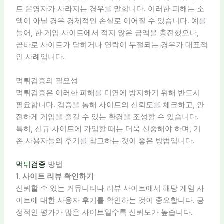
트 운영자가 사라지는 경우를 말합니다. 이러한 피해는 소
액이 아닐 경우 경제적인 손실로 이어질 수 있습니다. 예를
들어, 한 게임 사이트에서 적지 않은 금액을 충전했으나,
곧바로 사이트가 닫히거나 연락이 두절되는 경우가 대표적
인 사례입니다.
먹튀검증의 필요성
먹튀검증은 이러한 피해를 미연에 방지하기 위해 반드시
필요합니다. 검증을 통해 사이트의 신뢰도를 체크하고, 안
전하게 게임을 즐길 수 있는 환경을 조성할 수 있습니다.
특히, 신규 사이트에 가입할 때는 더욱 신중해야 하며, 기
존 사용자들의 후기를 참고하는 것이 좋은 방법입니다.
먹튀검증
방법
1.
사이트 리뷰 확인하기
신뢰할 수 있는 커뮤니티나 리뷰 사이트에서 해당 게임 사
이트에 대한 사용자 후기를 확인하는 것이 중요합니다. 긍
정적인 평가가 많은 사이트일수록 신뢰도가 높습니다.