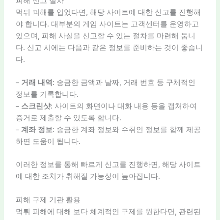
피해 신고 절차
먹튀 피해를 입었다면, 해당 사이트에 대한 신고를 진행해
야 합니다. 대부분의 게임 사이트는 고객센터를 운영하고
있으며, 피해 사실을 신고할 수 있는 절차를 마련해 둡니
다. 신고 시에는 다음과 같은 정보를 준비하는 것이 좋습니
다.
–
거래 내역
: 송금한 금액과 날짜, 거래 번호 등 구체적인
정보를 기록합니다.
–
스크린샷
: 사이트의 화면이나 대화 내용 등을 캡처하여
증거로 제출할 수 있도록 합니다.
–
계좌 정보
: 송금한 계좌 정보와 수취인 정보를 함께 제공
하면 도움이 됩니다.
이러한 정보를 통해 빠르게 신고를 진행하면, 해당 사이트
에 대한 조치가 취해질 가능성이 높아집니다.
피해 구제 기관 활용
먹튀 피해에 대해 보다 체계적인 구제를 원한다면, 관련된