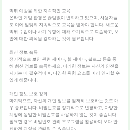
먹튀 예방을 위한 지속적인 교육
온라인 게임 환경은 끊임없이 변화하고 있으며, 사용자들
도 이에 발맞춰 지속적으로 교육을 받아야 합니다. 새로운
먹튀 수법이나 사기 유형에 대해 주기적으로 학습하고, 보
안에 대한 의식을 강화하는 것이 필요합니다.
최신 정보 습득
정기적으로 보안 관련 세미나, 웹 세미나, 블로그 등을 통
해 최신 정보를 습득하세요. 이러한 정보는 자신의 안전을
지키는 데 필수적이며, 다양한 위험 요소를 미리 인지할 수
있게 해줍니다.
개인 정보 보호 강화
마지막으로, 자신의 개인 정보를 철저히 보호하는 것도 매
우 중요합니다. 비밀번호를 정기적으로 변경하고, 다양한
계정에 동일한 비밀번호를 사용하지 않는 것이 좋습니다.
필요한 경우 비밀번호 관리 프로그램을 활용하여 보다 안
전하게 계정을 관리할 수 있습니다.