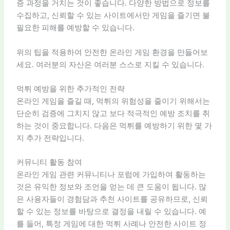
증 과정을 거치는 것이 좋습니다. 다양한 방법으로 정보를
수집하고, 신뢰할 수 있는 사이트에서만 게임을 즐기면 불
필요한 피해를 예방할 수 있습니다.
위의 팁을 적용하여 안전한 온라인 게임 환경을 만들어보
세요. 여러분의 자산은 여러분 스스로 지킬 수 있습니다.
먹튀 예방을 위한 추가적인 전략
온라인 게임을 즐길 때, 먹튀의 위험성을 줄이기 위해서는
단순히 검증에 그치지 않고 보다 적극적인 예방 조치를 취
하는 것이 중요합니다. 다음은 먹튀를 예방하기 위한 몇 가
지 추가 전략입니다.
커뮤니티 활동 참여
온라인 게임 관련 커뮤니티나 포럼에 가입하여 활동하는
것은 유익한 정보와 조언을 얻는 데 큰 도움이 됩니다. 많
은 사용자들이 경험담과 추천 사이트를 공유하므로, 신뢰
할 수 있는 정보를 바탕으로 결정을 내릴 수 있습니다. 예
를 들어, 특정 게임에 대한 먹튀 사례나 안전한 사이트 정