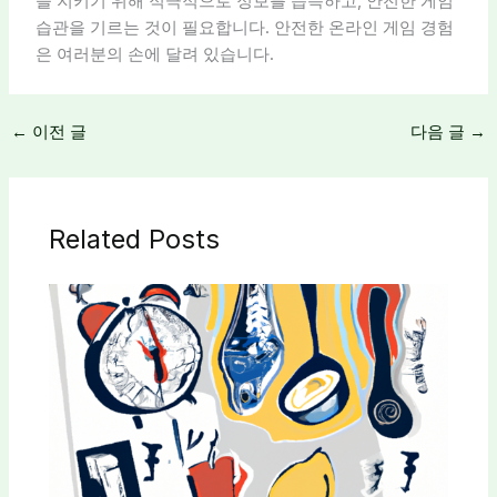
을 지키기 위해 적극적으로 정보를 습득하고, 안전한 게임
습관을 기르는 것이 필요합니다. 안전한 온라인 게임 경험
은 여러분의 손에 달려 있습니다.
←
이전 글
다음 글
→
Related Posts