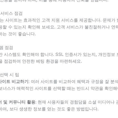
원 서비스 점검
있는 사이트는 효과적인 고객 지원 서비스를 제공합니다. 문제가
응할 수 있는지 확인해 보세요. 고객 서비스가 불친절하거나 연
하는 것이 좋습니다.
스템 점검
 시스템도 확인해야 합니다. SSL 인증서가 있는지, 개인정보
을 점검하여 안전한 베팅 환경을 마련하세요.
선택 시 팁
사이트 비교하기
: 여러 사이트를 비교하여 혜택과 규정을 잘 분
보너스가 매력적인 사이트를 선택할 때는 반드시 약관을 확인해
어 및 커뮤니티 활용
: 현재 사용자들의 경험담을 소셜 미디어나 
여, 보다 생생한 정보를 얻는 것도 좋은 방법입니다.