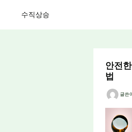
콘
텐
수직상승
츠
로
건
너
뛰
기
안전한
법
글쓴