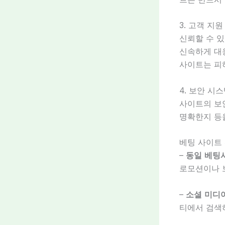
3. 고객 지
신뢰할 수 
신속하게 대
사이트는 피
4. 보안 시
사이트의 보안
명확한지 등
베팅 사이트 
–
동일 베팅
로모션이나 
–
소셜 미디
티에서 검색하