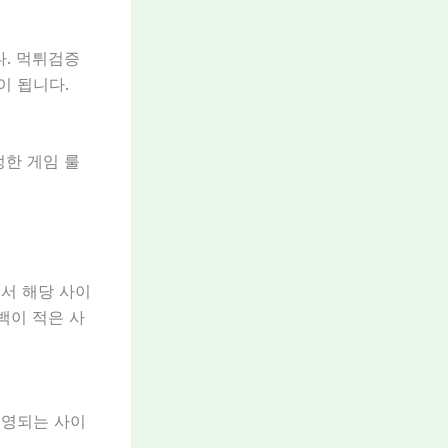
다. 먹튀검증
이 됩니다.
정한 게임 룰
서 해당 사이
백이 적은 사
운영되는 사이