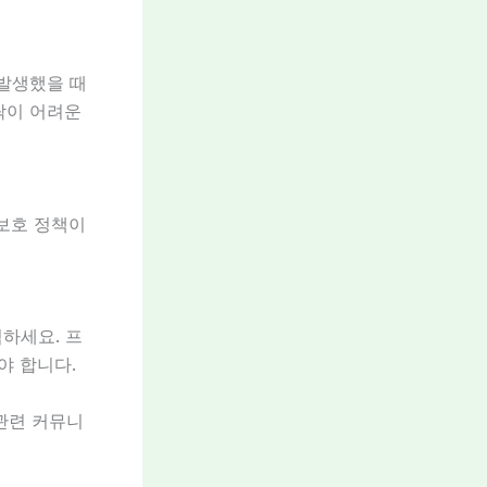
 발생했을 때
락이 어려운
 보호 정책이
석하세요. 프
야 합니다.
관련 커뮤니