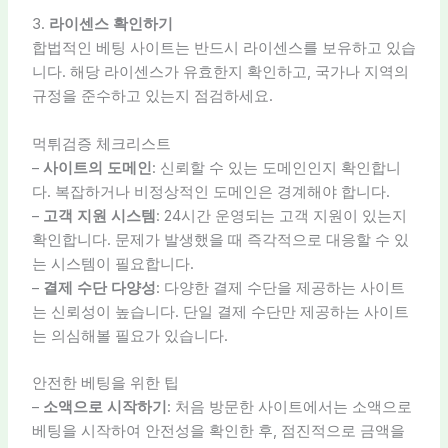
3.
라이센스 확인하기
합법적인 베팅 사이트는 반드시 라이센스를 보유하고 있습
니다. 해당 라이센스가 유효한지 확인하고, 국가나 지역의
규정을 준수하고 있는지 점검하세요.
먹튀검증 체크리스트
–
사이트의 도메인
: 신뢰할 수 있는 도메인인지 확인합니
다. 복잡하거나 비정상적인 도메인은 경계해야 합니다.
–
고객 지원 시스템
: 24시간 운영되는 고객 지원이 있는지
확인합니다. 문제가 발생했을 때 즉각적으로 대응할 수 있
는 시스템이 필요합니다.
–
결제 수단 다양성
: 다양한 결제 수단을 제공하는 사이트
는 신뢰성이 높습니다. 단일 결제 수단만 제공하는 사이트
는 의심해볼 필요가 있습니다.
안전한 베팅을 위한 팁
–
소액으로 시작하기
: 처음 방문한 사이트에서는 소액으로
베팅을 시작하여 안전성을 확인한 후, 점진적으로 금액을