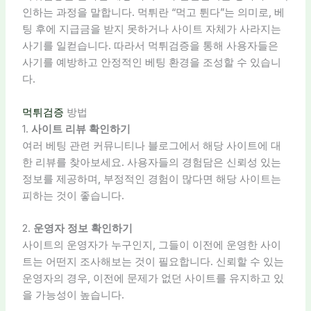
인하는 과정을 말합니다. 먹튀란 “먹고 튄다”는 의미로, 베
팅 후에 지급금을 받지 못하거나 사이트 자체가 사라지는
사기를 일컫습니다. 따라서 먹튀검증을 통해 사용자들은
사기를 예방하고 안정적인 베팅 환경을 조성할 수 있습니
다.
먹튀검증
방법
1.
사이트 리뷰 확인하기
여러 베팅 관련 커뮤니티나 블로그에서 해당 사이트에 대
한 리뷰를 찾아보세요. 사용자들의 경험담은 신뢰성 있는
정보를 제공하며, 부정적인 경험이 많다면 해당 사이트는
피하는 것이 좋습니다.
2.
운영자 정보 확인하기
사이트의 운영자가 누구인지, 그들이 이전에 운영한 사이
트는 어떤지 조사해보는 것이 필요합니다. 신뢰할 수 있는
운영자의 경우, 이전에 문제가 없던 사이트를 유지하고 있
을 가능성이 높습니다.