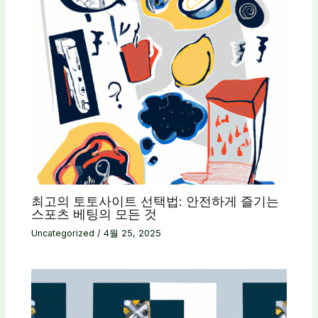
최고의 토토사이트 선택법: 안전하게 즐기는
스포츠 베팅의 모든 것
Uncategorized
/
4월 25, 2025