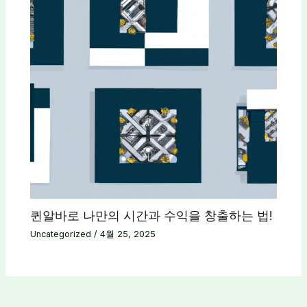
퀸알바로 나만의 시간과 수익을 창출하는 법!
Uncategorized
/
4월 25, 2025