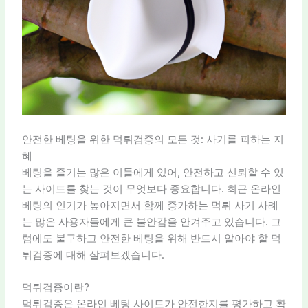
안전한 베팅을 위한 먹튀검증의 모든 것: 사기를 피하는 지
혜
베팅을 즐기는 많은 이들에게 있어, 안전하고 신뢰할 수 있
는 사이트를 찾는 것이 무엇보다 중요합니다. 최근 온라인
베팅의 인기가 높아지면서 함께 증가하는 먹튀 사기 사례
는 많은 사용자들에게 큰 불안감을 안겨주고 있습니다. 그
럼에도 불구하고 안전한 베팅을 위해 반드시 알아야 할 먹
튀검증에 대해 살펴보겠습니다.
먹튀검증이란?
먹튀검증은 온라인 베팅 사이트가 안전한지를 평가하고 확