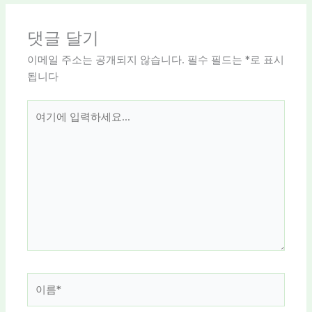
댓글 달기
이메일 주소는 공개되지 않습니다.
필수 필드는
*
로 표시
됩니다
여
기
에
입
력
하
세
요...
이
름