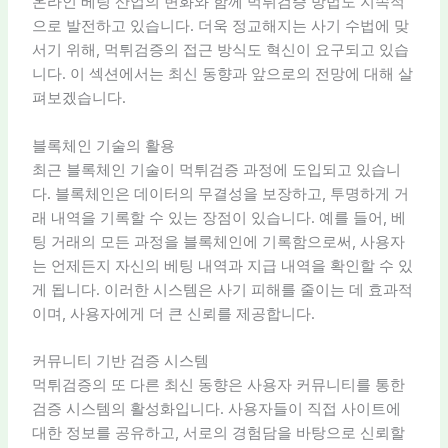
온라인 베팅 산업의 변화와 함께 먹튀검증 방법도 지속적
으로 발전하고 있습니다. 더욱 정교해지는 사기 수법에 맞
서기 위해, 먹튀검증의 접근 방식도 혁신이 요구되고 있습
니다. 이 섹션에서는 최신 동향과 앞으로의 전망에 대해 살
펴보겠습니다.
블록체인 기술의 활용
최근 블록체인 기술이 먹튀검증 과정에 도입되고 있습니
다. 블록체인은 데이터의 무결성을 보장하고, 투명하게 거
래 내역을 기록할 수 있는 장점이 있습니다. 예를 들어, 베
팅 거래의 모든 과정을 블록체인에 기록함으로써, 사용자
는 언제든지 자신의 베팅 내역과 지급 내역을 확인할 수 있
게 됩니다. 이러한 시스템은 사기 피해를 줄이는 데 효과적
이며, 사용자에게 더 큰 신뢰를 제공합니다.
커뮤니티 기반 검증 시스템
먹튀검증의 또 다른 최신 동향은 사용자 커뮤니티를 통한
검증 시스템의 활성화입니다. 사용자들이 직접 사이트에
대한 정보를 공유하고, 서로의 경험담을 바탕으로 신뢰할