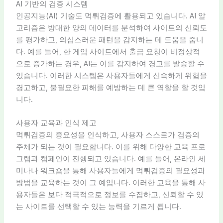
AI 기반의 검증 시스템
인공지능(AI) 기술도 먹튀검증에 활용되고 있습니다. AI 알
고리즘은 방대한 양의 데이터를 분석하여 사이트의 신뢰도
를 평가하고, 의심스러운 패턴을 감지하는 데 도움을 줍니
다. 예를 들어, 한 게임 사이트에서 출금 요청이 비정상적
으로 증가하는 경우, AI는 이를 감지하여 경고를 발송할 수
있습니다. 이러한 시스템은 사용자들에게 신속하게 위험을
경고하고, 불필요한 피해를 예방하는 데 큰 역할을 할 것입
니다.
사용자 교육과 인식 제고
먹튀검증의 중요성을 인식하고, 사용자 스스로가 검증의
주체가 되는 것이 필요합니다. 이를 위해 다양한 교육 프로
그램과 캠페인이 진행되고 있습니다. 예를 들어, 온라인 세
미나나 워크숍을 통해 사용자들에게 먹튀검증의 필요성과
방법을 교육하는 것이 그 예입니다. 이러한 교육을 통해 사
용자들은 보다 적극적으로 정보를 수집하고, 신뢰할 수 있
는 사이트를 선택할 수 있는 능력을 기르게 됩니다.