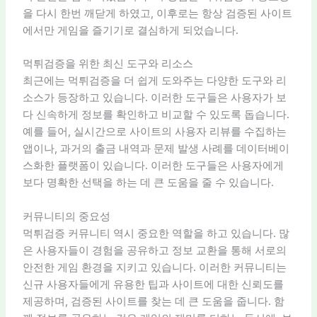
을 다시 한번 깨닫게 하였고, 이후로는 항상 검증된 사이트
에서만 게임을 즐기기로 결심하게 되었습니다.
먹튀검증을 위한 최신 도구와 리소스
최근에는 먹튀검증을 더 쉽게 도와주는 다양한 도구와 리
소스가 등장하고 있습니다. 이러한 도구들은 사용자가 보
다 신속하게 정보를 확인하고 비교할 수 있도록 돕습니다.
예를 들어, 실시간으로 사이트의 사용자 리뷰를 수집하는
앱이나, 과거의 출금 내역과 문제 발생 사례를 데이터베이
스화한 플랫폼이 있습니다. 이러한 도구들은 사용자에게
보다 명확한 선택을 하는 데 큰 도움을 줄 수 있습니다.
커뮤니티의 중요성
먹튀검증 커뮤니티 역시 중요한 역할을 하고 있습니다. 많
은 사용자들이 경험을 공유하고 정보 교환을 통해 서로의
안전한 게임 환경을 지키고 있습니다. 이러한 커뮤니티는
신규 사용자들에게 유용한 팁과 사이트에 대한 신뢰도를
제공하며, 검증된 사이트를 찾는 데 큰 도움을 줍니다. 함