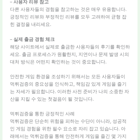
–
사용자 리뷰 참고
다른 사용자들의 경험을 참고하는 것은 매우 유용합니다.
긍정적인 리뷰와 부정적인 리뷰를 모두 고려하여 균형 잡
힌 결정을 내리세요.
–
실제 출금 경험 체크
해당 사이트에서 실제로 출금한 사용자들의 후기를 확인하
세요. 출금 프로세스가 원활한지, 지연이나 문제 발생 시의
대처 방식은 어떤지 확인하는 것이 중요합니다.
안전한 게임 환경을 조성하기 위해서는 모든 사용자들이
먹튀검증의 중요성을 인식하고, 책임감 있게 게임을 즐기
는 자세가 필요합니다. 이러한 사전 준비가 나의 소중한 자
산을 지킬 수 있는 첫걸음이 될 것입니다.
먹튀검증을 통한 긍정적인 사례
먹튀검증은 단순히 위험을 피하는 수단이 아니라, 성공적
인 게임 경험을 위한 필수 요소로 자리 잡고 있습니다. 아
래에서는 먹튀검증을 통해 안전하게 게임을 즐긴 몇 가지