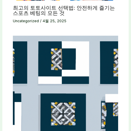
최고의 토토사이트 선택법: 안전하게 즐기는
스포츠 베팅의 모든 것
Uncategorized
/
4월 25, 2025