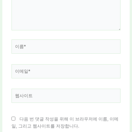
하
세
요...
이
름
*
이
메
일
*
웹
사
이
트
다음 번 댓글 작성을 위해 이 브라우저에 이름, 이메
일, 그리고 웹사이트를 저장합니다.