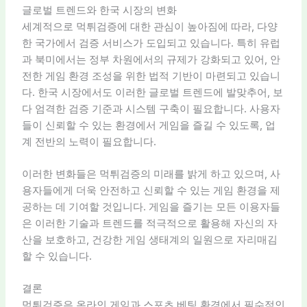
글로벌 트렌드와 한국 시장의 변화
세계적으로 먹튀검증에 대한 관심이 높아짐에 따라, 다양
한 국가에서 검증 서비스가 도입되고 있습니다. 특히 유럽
과 북미에서는 정부 차원에서의 규제가 강화되고 있어, 안
전한 게임 환경 조성을 위한 법적 기반이 마련되고 있습니
다. 한국 시장에서도 이러한 글로벌 트렌드에 발맞추어, 보
다 엄격한 검증 기준과 시스템 구축이 필요합니다. 사용자
들이 신뢰할 수 있는 환경에서 게임을 즐길 수 있도록, 업
계 전반의 노력이 필요합니다.
이러한 변화들은 먹튀검증의 미래를 밝게 하고 있으며, 사
용자들에게 더욱 안전하고 신뢰할 수 있는 게임 환경을 제
공하는 데 기여할 것입니다. 게임을 즐기는 모든 이용자들
은 이러한 기술과 트렌드를 적극적으로 활용해 자신의 자
산을 보호하고, 건강한 게임 생태계의 일원으로 자리매김
할 수 있습니다.
결론
먹튀검증은 온라인 게임과 스포츠 베팅 환경에서 필수적인