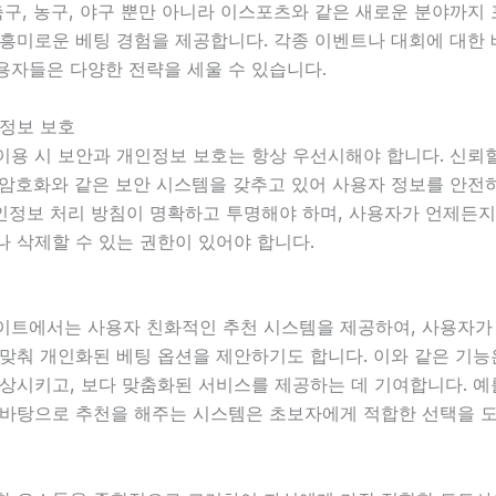
축구, 농구, 야구 뿐만 아니라 이스포츠와 같은 새로운 분야까지
 흥미로운 베팅 경험을 제공합니다. 각종 이벤트나 대회에 대한
용자들은 다양한 전략을 세울 수 있습니다.
인정보 보호
용 시 보안과 개인정보 보호는 항상 우선시해야 합니다. 신뢰할
L 암호화와 같은 보안 시스템을 갖추고 있어 사용자 정보를 안전
개인정보 처리 방침이 명확하고 투명해야 하며, 사용자가 언제든
 삭제할 수 있는 권한이 있어야 합니다.
이트에서는 사용자 친화적인 추천 시스템을 제공하여, 사용자가
맞춰 개인화된 베팅 옵션을 제안하기도 합니다. 이와 같은 기능
상시키고, 보다 맞춤화된 서비스를 제공하는 데 기여합니다. 예
 바탕으로 추천을 해주는 시스템은 초보자에게 적합한 선택을 도