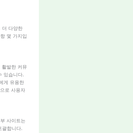
 더 다양한
항 몇 가지입
 활발한 커뮤
수 있습니다.
자에게 유용한
적으로 사용자
일부 사이트는
포괄합니다.