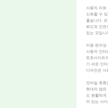
사용자 리뷰
신뢰할 수 
좋습니다. 
뢰도와 안전
있는 곳입니
이용 편의성
사용자 인터
토토사이트의
기 쉬운 인
디자인은 사
모바일 호환
현대의 많은
도 원활하게 
어 있는 사