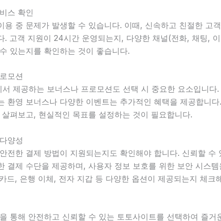
서비스 확인
용 중 문제가 발생할 수 있습니다. 이때, 신속하고 친절한 고
. 고객 지원이 24시간 운영되는지, 다양한 채널(전화, 채팅, 
 수 있는지를 확인하는 것이 좋습니다.
프로모션
서 제공하는 보너스나 프로모션도 선택 시 중요한 요소입니다.
는 환영 보너스나 다양한 이벤트는 추가적인 혜택을 제공합니다.
 살펴보고, 현실적인 목표를 설정하는 것이 필요합니다.
 다양성
 안전한 결제 방법이 지원되는지도 확인해야 합니다. 신뢰할 수
한 결제 수단을 제공하며, 사용자 정보 보호를 위한 보안 시스템
카드, 은행 이체, 전자 지갑 등 다양한 옵션이 제공되는지 체크
팁을 통해 안전하고 신뢰할 수 있는 토토사이트를 선택하여 즐거