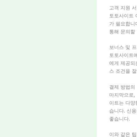
고객 지원 
토토사이트 이
가 필요합니다
통해 문의할
보너스 및 
토토사이트에
에게 제공되
스 조건을 잘
결제 방법의
마지막으로,
이트는 다양
습니다. 신용
좋습니다.
이와 같은 