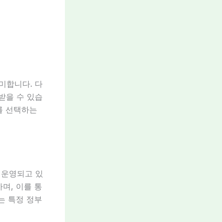
미합니다. 다
받을 수 있습
를 선택하는
 운영되고 있
며, 이를 통
는 특정 정부