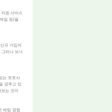
객 지원 서비스
이메일 등)을
 신규 가입자
 그러나 보너
 있는 토토사
을 갖추고 있
해보는 것이
운 베팅 경험