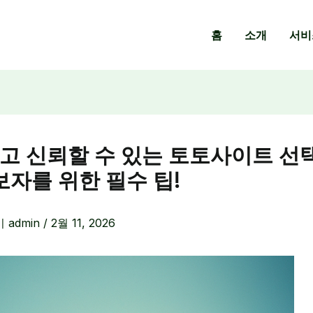
홈
소개
서비
고 신뢰할 수 있는 토토사이트 선
보자를 위한 필수 팁!
이
admin
/
2월 11, 2026