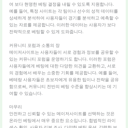
여 보다 현명한 베팅 결정을 내릴 수 있도록 지원합니다.
예를 들어, 특정 사이트는 각 팀이나 선수의 성적 데이터를
상세하게 분석하여 사용자들이 경기를 분석하고 예측할 수
있는 자료를 제공합니다. 이러한 데이터는 사용자가 보다
전략적으로 베팅할 수 있게 도와줍니다.
커뮤니티 포럼과 소통의 장
메이저사이트는 사용자들이 서로 경험과 정보를 공유할 수
있는 커뮤니티 포럼을 운영하기도 합니다. 이러한 포럼은
사용자들에게 베팅에 대한 다양한 의견을 교환하고, 서로
의 경험에서 배우는 소중한 기회를 제공합니다. 예를 들어,
베테랑 사용자들은 초보자에게 유용한 팁이나 전략을 공유
함으로써, 커뮤니티 전반의 베팅 수준을 향상시키는 데 기
여할 수 있습니다.
마무리
안전하고 신뢰할 수 있는 메이저사이트를 선택하는 것은
온라인 베팅에서 매우 중요한 요소입니다. 합법적인 라이
센스 확인, 사용자 리뷰 조사, 다양한 베팅 옵션, 강력한 보