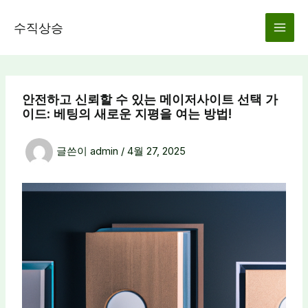
콘
텐
수직상승
츠
로
건
너
안전하고 신뢰할 수 있는 메이저사이트 선택 가
뛰
이드: 베팅의 새로운 지평을 여는 방법!
기
글쓴이
admin
/
4월 27, 2025