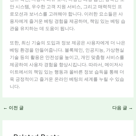
안 시스템, 우수한 고객 지원 서비스, 그리고 매력적인 프
로모션과 보너스를 고려해야 합니다. 이러한 요소들은 사
용자에게 즐거운 베팅 경험을 제공하며, 책임 있는 베팅 습
관을 유지하는 데 도움이 됩니다.
또한, 최신 기술의 도입과 정보 제공은 사용자에게 더 나은
베팅 환경을 만들어줍니다. 블록체인, 인공지능, 가상현실
기술 등의 활용은 안전성을 높이고, 개인 맞춤형 서비스를
제공하여 사용자 경험을 향상시킵니다. 따라서, 메이저사
이트에서의 책임 있는 행동과 올바른 정보 습득을 통해 더
욱 긍정적이고 즐거운 온라인 베팅의 세계를 누릴 수 있습
니다.
←
이전 글
다음 글
→