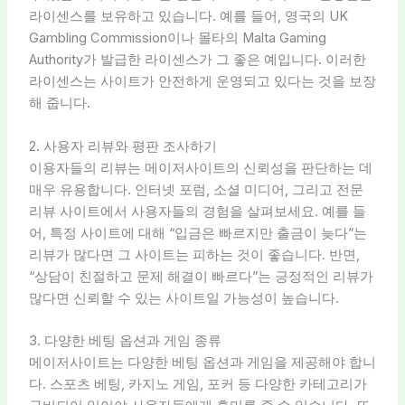
라이센스를 보유하고 있습니다. 예를 들어, 영국의 UK
Gambling Commission이나 몰타의 Malta Gaming
Authority가 발급한 라이센스가 그 좋은 예입니다. 이러한
라이센스는 사이트가 안전하게 운영되고 있다는 것을 보장
해 줍니다.
2. 사용자 리뷰와 평판 조사하기
이용자들의 리뷰는 메이저사이트의 신뢰성을 판단하는 데
매우 유용합니다. 인터넷 포럼, 소셜 미디어, 그리고 전문
리뷰 사이트에서 사용자들의 경험을 살펴보세요. 예를 들
어, 특정 사이트에 대해 “입금은 빠르지만 출금이 늦다”는
리뷰가 많다면 그 사이트는 피하는 것이 좋습니다. 반면,
“상담이 친절하고 문제 해결이 빠르다”는 긍정적인 리뷰가
많다면 신뢰할 수 있는 사이트일 가능성이 높습니다.
3. 다양한 베팅 옵션과 게임 종류
메이저사이트는 다양한 베팅 옵션과 게임을 제공해야 합니
다. 스포츠 베팅, 카지노 게임, 포커 등 다양한 카테고리가