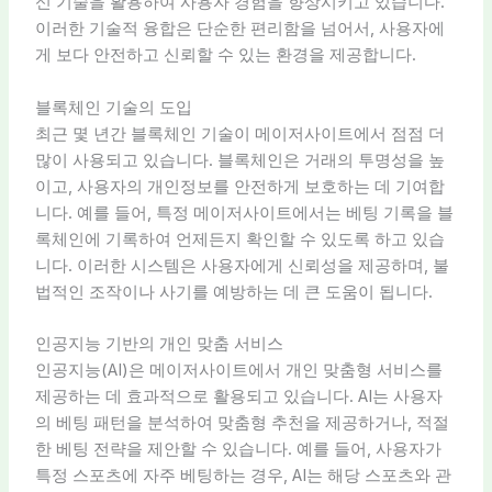
신 기술을 활용하여 사용자 경험을 향상시키고 있습니다.
이러한 기술적 융합은 단순한 편리함을 넘어서, 사용자에
게 보다 안전하고 신뢰할 수 있는 환경을 제공합니다.
블록체인 기술의 도입
최근 몇 년간 블록체인 기술이 메이저사이트에서 점점 더
많이 사용되고 있습니다. 블록체인은 거래의 투명성을 높
이고, 사용자의 개인정보를 안전하게 보호하는 데 기여합
니다. 예를 들어, 특정 메이저사이트에서는 베팅 기록을 블
록체인에 기록하여 언제든지 확인할 수 있도록 하고 있습
니다. 이러한 시스템은 사용자에게 신뢰성을 제공하며, 불
법적인 조작이나 사기를 예방하는 데 큰 도움이 됩니다.
인공지능 기반의 개인 맞춤 서비스
인공지능(AI)은 메이저사이트에서 개인 맞춤형 서비스를
제공하는 데 효과적으로 활용되고 있습니다. AI는 사용자
의 베팅 패턴을 분석하여 맞춤형 추천을 제공하거나, 적절
한 베팅 전략을 제안할 수 있습니다. 예를 들어, 사용자가
특정 스포츠에 자주 베팅하는 경우, AI는 해당 스포츠와 관