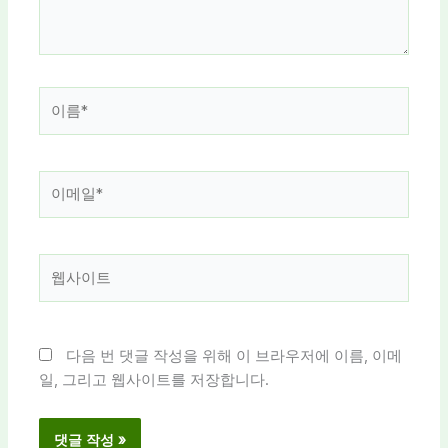
요...
이
름
*
이
메
일
*
웹
사
이
트
다음 번 댓글 작성을 위해 이 브라우저에 이름, 이메
일, 그리고 웹사이트를 저장합니다.