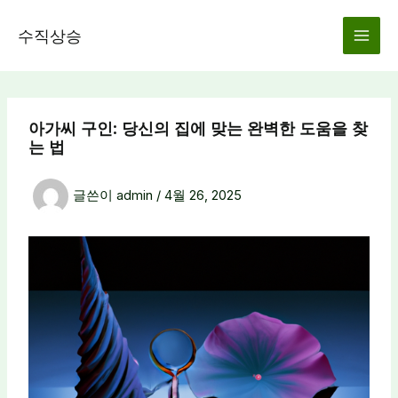
콘
텐
수직상승
츠
로
건
너
아가씨 구인: 당신의 집에 맞는 완벽한 도움을 찾
뛰
는 법
기
글쓴이
admin
/
4월 26, 2025