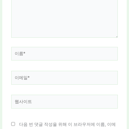
력
하
세
요...
이
름
*
이
메
일
*
웹
사
이
트
다음 번 댓글 작성을 위해 이 브라우저에 이름, 이메