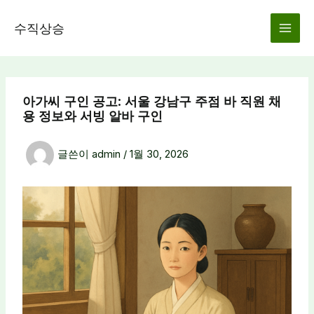
콘
텐
수직상승
츠
로
건
너
아가씨 구인 공고: 서울 강남구 주점 바 직원 채
뛰
용 정보와 서빙 알바 구인
기
글쓴이
admin
/
1월 30, 2026