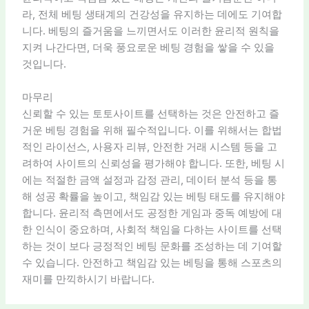
라, 전체 베팅 생태계의 건강성을 유지하는 데에도 기여합
니다. 베팅의 즐거움을 느끼면서도 이러한 윤리적 원칙을
지켜 나간다면, 더욱 풍요로운 베팅 경험을 쌓을 수 있을
것입니다.
마무리
신뢰할 수 있는 토토사이트를 선택하는 것은 안전하고 즐
거운 베팅 경험을 위해 필수적입니다. 이를 위해서는 합법
적인 라이선스, 사용자 리뷰, 안전한 거래 시스템 등을 고
려하여 사이트의 신뢰성을 평가해야 합니다. 또한, 베팅 시
에는 적절한 금액 설정과 감정 관리, 데이터 분석 등을 통
해 성공 확률을 높이고, 책임감 있는 베팅 태도를 유지해야
합니다. 윤리적 측면에서도 공정한 게임과 중독 예방에 대
한 인식이 중요하며, 사회적 책임을 다하는 사이트를 선택
하는 것이 보다 긍정적인 베팅 문화를 조성하는 데 기여할
수 있습니다. 안전하고 책임감 있는 베팅을 통해 스포츠의
재미를 만끽하시기 바랍니다.