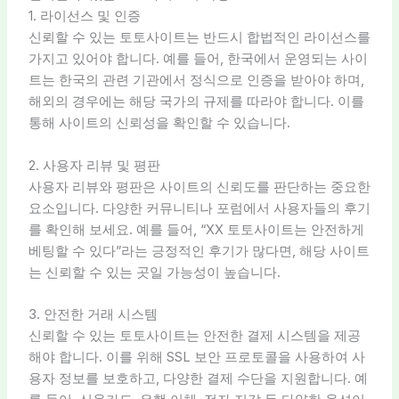
1. 라이선스 및 인증
신뢰할 수 있는 토토사이트는 반드시 합법적인 라이선스를
가지고 있어야 합니다. 예를 들어, 한국에서 운영되는 사이
트는 한국의 관련 기관에서 정식으로 인증을 받아야 하며,
해외의 경우에는 해당 국가의 규제를 따라야 합니다. 이를
통해 사이트의 신뢰성을 확인할 수 있습니다.
2. 사용자 리뷰 및 평판
사용자 리뷰와 평판은 사이트의 신뢰도를 판단하는 중요한
요소입니다. 다양한 커뮤니티나 포럼에서 사용자들의 후기
를 확인해 보세요. 예를 들어, “XX 토토사이트는 안전하게
베팅할 수 있다”라는 긍정적인 후기가 많다면, 해당 사이트
는 신뢰할 수 있는 곳일 가능성이 높습니다.
3. 안전한 거래 시스템
신뢰할 수 있는 토토사이트는 안전한 결제 시스템을 제공
해야 합니다. 이를 위해 SSL 보안 프로토콜을 사용하여 사
용자 정보를 보호하고, 다양한 결제 수단을 지원합니다. 예