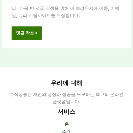
트
다음 번 댓글 작성을 위해 이 브라우저에 이름, 이메
일, 그리고 웹사이트를 저장합니다.
우리에 대해
수직상승은 개인의 성장과 성공을 도모하는 최고의 온라인
플랫폼입니다.
서비스
홈
소개