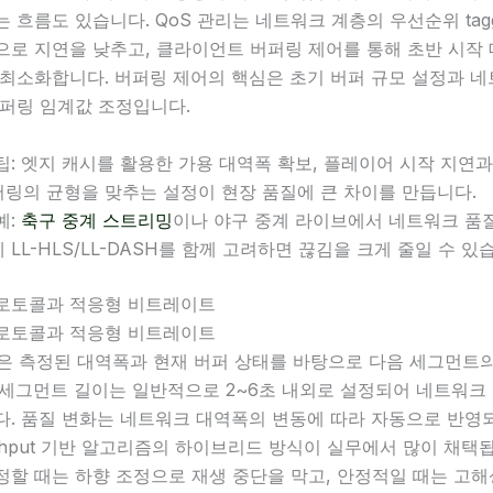
 흐름도 있습니다. QoS 관리는 네트워크 계층의 우선순위 tagg
으로 지연을 낮추고, 클라이언트 버퍼링 제어를 통해 초반 시작
 최소화합니다. 버퍼링 제어의 핵심은 초기 버퍼 규모 설정과 
버퍼링 임계값 조정입니다.
팁: 엣지 캐시를 활용한 가용 대역폭 확보, 플레이어 시작 지연과
링의 균형을 맞추는 설정이 현장 품질에 큰 차이를 만듭니다.
예:
축구 중계 스트리밍
이나 야구 중계 라이브에서 네트워크 품
 LL-HLS/LL-DASH를 함께 고려하면 끊김을 크게 줄일 수 있
로토콜과 적응형 비트레이트
로토콜과 적응형 비트레이트
작은 측정된 대역폭과 현재 버퍼 상태를 바탕으로 다음 세그먼트
 세그먼트 길이는 일반적으로 2~6초 내외로 설정되어 네트워크
. 품질 변화는 네트워크 대역폭의 변동에 따라 자동으로 반영되
ughput 기반 알고리즘의 하이브리드 방식이 실무에서 많이 채택
정할 때는 하향 조정으로 재생 중단을 막고, 안정적일 때는 고