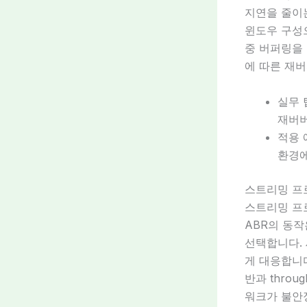
지연을 줄이는
윈도우 구성
중 버퍼링을
에 따른 재
실무 
재버버
적용 
환경에
스트리밍 프
스트리밍 프
ABR의 동
선택합니다.
게 대응합니다
반과 thro
워크가 불안