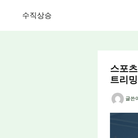
콘
텐
수직상승
츠
로
건
너
뛰
기
스포츠
트리밍
글쓴