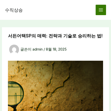
콘
텐
수직상승
츠
로
건
너
서든어택SP의 매력: 전략과 기술로 승리하는 법!
뛰
기
글쓴이
admin
/
8월 18, 2025