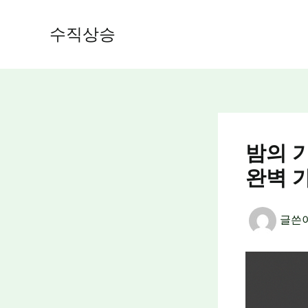
콘
텐
수직상승
츠
로
건
너
뛰
기
밤의 
완벽 
글쓴