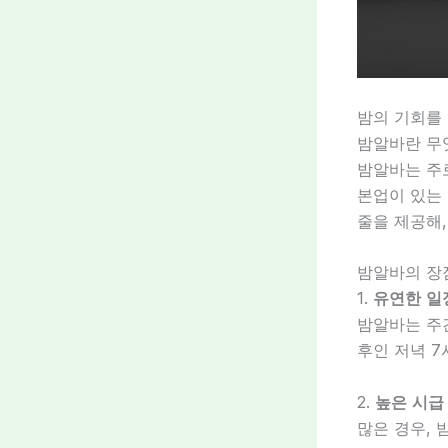
밤의 기회를
밤알바란 무
밤알바는 주
본업이 있는
줄을 제공해,
밤알바의 장
1.
유연한 일
밤알바는 주간
후인 저녁 7
2.
높은 시급
많은 경우, 