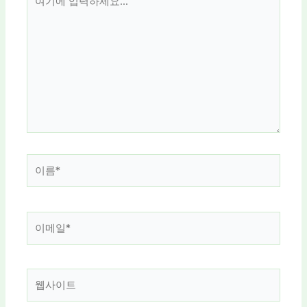
기
에
입
력
하
세
요...
이
름
*
이
메
일
*
웹
사