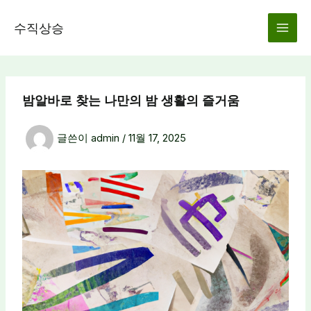
콘
텐
수직상승
츠
로
건
너
밤알바로 찾는 나만의 밤 생활의 즐거움
뛰
기
글쓴이
admin
/
11월 17, 2025