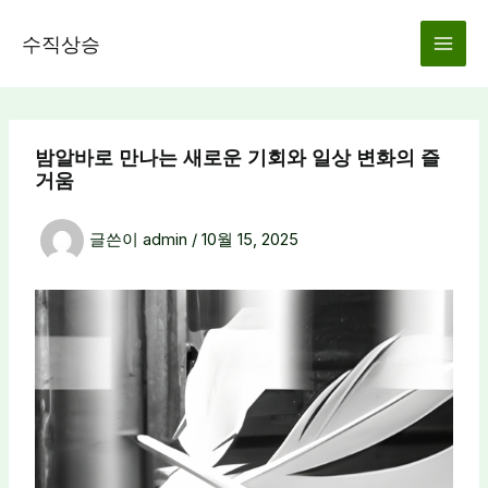
콘
텐
수직상승
츠
로
건
너
밤알바로 만나는 새로운 기회와 일상 변화의 즐
뛰
거움
기
글쓴이
admin
/
10월 15, 2025