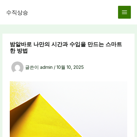
콘
텐
수직상승
츠
로
건
너
밤알바로 나만의 시간과 수입을 만드는 스마트
뛰
한 방법
기
글쓴이
admin
/
10월 10, 2025