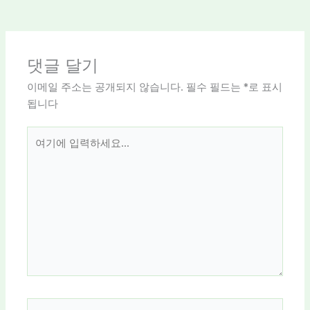
댓글 달기
이메일 주소는 공개되지 않습니다.
필수 필드는
*
로 표시
됩니다
여
기
에
입
력
하
세
요...
이