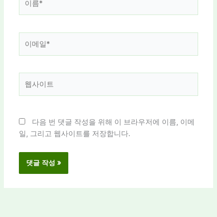
름
*
이
메
일
*
웹
사
이
트
다음 번 댓글 작성을 위해 이 브라우저에 이름, 이메
일, 그리고 웹사이트를 저장합니다.