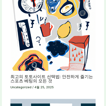
최고의 토토사이트 선택법: 안전하게 즐기는
스포츠 베팅의 모든 것
Uncategorized
/
4월 25, 2025