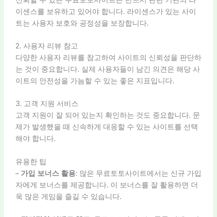
이센스를 보유하고 있어야 합니다. 라이센스가 있는 사이
트는 사용자 보호와 공정성을 보장합니다.
2. 사용자 리뷰 참고
다양한 사용자 리뷰를 참고하여 사이트의 신뢰성을 판단하
는 것이 중요합니다. 실제 사용자들이 남긴 의견은 해당 사
이트의 안전성을 가늠할 수 있는 좋은 지표입니다.
3. 고객 지원 서비스
고객 지원이 잘 되어 있는지 확인하는 것도 중요합니다. 문
제가 발생했을 때 신속하게 대응할 수 있는 사이트를 선택
해야 합니다.
유용한 팁
–
가입 보너스 활용
: 많은 무료토토사이트에서는 신규 가입
자에게 보너스를 제공합니다. 이 보너스를 잘 활용하면 더
욱 많은 게임을 즐길 수 있습니다.