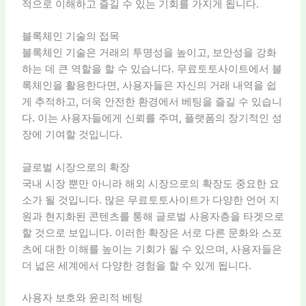
적으로 이해하고 즐길 수 있는 기회를 가지게 됩니다.
블록체인 기술의 접목
블록체인 기술은 거래의 투명성을 높이고, 보안성을 강화
하는 데 큰 역할을 할 수 있습니다. 무료토토사이트에서 블
록체인을 활용한다면, 사용자들은 자신의 거래 내역을 쉽
게 추적하고, 더욱 안전한 환경에서 베팅을 즐길 수 있습니
다. 이는 사용자들에게 신뢰를 주며, 플랫폼의 장기적인 성
장에 기여할 것입니다.
글로벌 시장으로의 확장
국내 시장 뿐만 아니라 해외 시장으로의 확장도 중요한 요
소가 될 것입니다. 많은 무료토토사이트가 다양한 언어 지
원과 현지화된 콘텐츠를 통해 글로벌 사용자층을 타겟으로
할 것으로 보입니다. 이러한 확장은 서로 다른 문화와 스포
츠에 대한 이해를 높이는 기회가 될 수 있으며, 사용자들은
더 넓은 세계에서 다양한 경험을 할 수 있게 됩니다.
사용자 보호와 윤리적 베팅