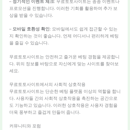
–
정기적인 이벤트 체크
: 무료토토사이트는 종종 이벤트나
프로모션을 진행합니다. 이러한 기회를 활용하여 추가 보
상을 받을 수 있습니다.
–
모바일 호환성 확인
: 모바일에서도 쉽게 접근할 수 있는
지 확인하는 것이 좋습니다. 언제 어디서나 편리하게 베팅
을 즐길 수 있습니다.
무료토토사이트는 안전하고 즐거운 베팅 경험을 제공합니
다. 위의 정보를 바탕으로 자신에게 맞는 사이트를 찾아보
세요.
무료토토사이트에서의 사회적 상호작용
무료토토사이트는 단순한 베팅 플랫폼 이상의 역할을 합니
다. 사용자들 간의 사회적 상호작용을 촉진하는 공간으로
도 기능하고 있습니다. 이러한 상호작용은 사용자 경험을
더욱 풍부하고 즐겁게 만들어 줍니다.
커뮤니티와 포럼