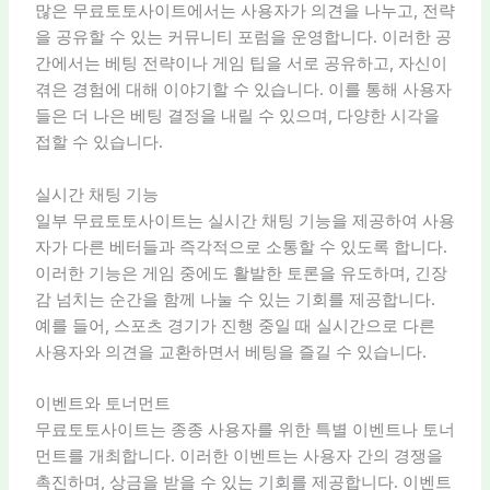
많은 무료토토사이트에서는 사용자가 의견을 나누고, 전략
을 공유할 수 있는 커뮤니티 포럼을 운영합니다. 이러한 공
간에서는 베팅 전략이나 게임 팁을 서로 공유하고, 자신이
겪은 경험에 대해 이야기할 수 있습니다. 이를 통해 사용자
들은 더 나은 베팅 결정을 내릴 수 있으며, 다양한 시각을
접할 수 있습니다.
실시간 채팅 기능
일부 무료토토사이트는 실시간 채팅 기능을 제공하여 사용
자가 다른 베터들과 즉각적으로 소통할 수 있도록 합니다.
이러한 기능은 게임 중에도 활발한 토론을 유도하며, 긴장
감 넘치는 순간을 함께 나눌 수 있는 기회를 제공합니다.
예를 들어, 스포츠 경기가 진행 중일 때 실시간으로 다른
사용자와 의견을 교환하면서 베팅을 즐길 수 있습니다.
이벤트와 토너먼트
무료토토사이트는 종종 사용자를 위한 특별 이벤트나 토너
먼트를 개최합니다. 이러한 이벤트는 사용자 간의 경쟁을
촉진하며, 상금을 받을 수 있는 기회를 제공합니다. 이벤트