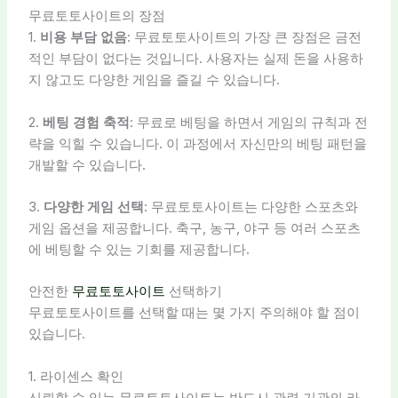
무료토토사이트의 장점
1.
비용 부담 없음
: 무료토토사이트의 가장 큰 장점은 금전
적인 부담이 없다는 것입니다. 사용자는 실제 돈을 사용하
지 않고도 다양한 게임을 즐길 수 있습니다.
2.
베팅 경험 축적
: 무료로 베팅을 하면서 게임의 규칙과 전
략을 익힐 수 있습니다. 이 과정에서 자신만의 베팅 패턴을
개발할 수 있습니다.
3.
다양한 게임 선택
: 무료토토사이트는 다양한 스포츠와
게임 옵션을 제공합니다. 축구, 농구, 야구 등 여러 스포츠
에 베팅할 수 있는 기회를 제공합니다.
안전한
무료토토사이트
선택하기
무료토토사이트를 선택할 때는 몇 가지 주의해야 할 점이
있습니다.
1. 라이센스 확인
신뢰할 수 있는 무료토토사이트는 반드시 관련 기관의 라