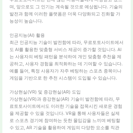
며, 앞으로도 그 인기는 계속될 것으로 예상됩니다. 기술의
발전과 함께 이러한 플랫폼은 더욱 다양화되고 진화할 가
능성이 높습니다.
인공지능(AI) 활용
최근 인공지능 기술이 발전함에 따라, 무료토토사이트에서
도 AI를 활용한 맞춤형 서비스 제공이 증가할 것입니다. AI
는 사용자의 베팅 패턴을 분석하여 개인 맞춤형 추천을 제
공하고, 사용자 경험을 최적화하는 데 기여할 수 있습니다.
예를 들어, 특정 사용자가 자주 베팅하는 스포츠 종목이나
게임을 기반으로 한 추천 시스템이 도입될 수 있습니다.
가상현실(VR) 및 증강현실(AR) 도입
가상현실(VR)과 증강현실(AR) 기술이 발전함에 따라, 무
료토토사이트에서도 이러한 기술을 접목시킨 새로운 경험
을 제공할 수 있을 것입니다. VR을 통해 사용자들은 실제
로 스포츠 경기에 참여하는 듯한 몰입감을 느끼며 베팅할
수 있고, AR 기술을 활용하여 게임의 다양한 요소를 직관