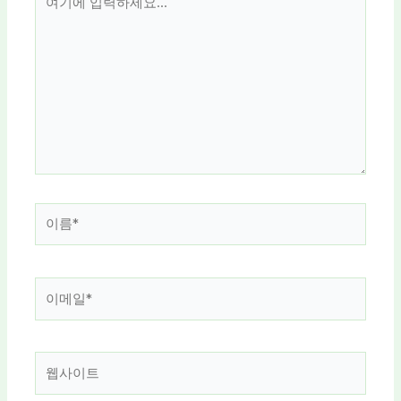
기
에
입
력
하
세
요...
이
름
*
이
메
일
*
웹
사