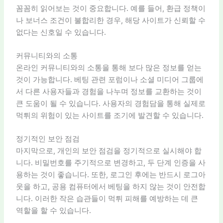
꼼꼼히 읽어보는 것이 중요합니다. 예를 들어, 환급 정책이
나 보너스 조건이 불합리한 경우, 해당 사이트가 신뢰할 수
없다는 신호일 수 있습니다.
커뮤니티와의 소통
온라인 커뮤니티와의 소통을 통해 보다 많은 정보를 얻는
것이 가능합니다. 베팅 관련 포럼이나 소셜 미디어 그룹에
서 다른 사용자들과 경험을 나누며 정보를 교환하는 것이
큰 도움이 될 수 있습니다. 사용자의 경험담을 통해 실제로
먹튀의 위험이 있는 사이트를 조기에 발견할 수 있습니다.
정기적인 보안 점검
마지막으로, 개인의 보안 점검을 정기적으로 실시해야 합
니다. 비밀번호를 주기적으로 변경하고, 두 단계 인증을 사
용하는 것이 좋습니다. 또한, 로그인 후에는 반드시 로그아
웃을 하고, 공용 컴퓨터에서 베팅을 하지 않는 것이 안전합
니다. 이러한 작은 습관들이 먹튀 피해를 예방하는 데 큰
역할을 할 수 있습니다.