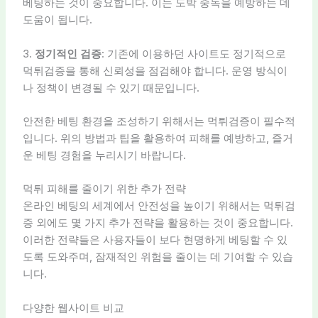
베팅하는 것이 중요합니다. 이는 도박 중독을 예방하는 데
도움이 됩니다.
3.
정기적인 검증
: 기존에 이용하던 사이트도 정기적으로
먹튀검증을 통해 신뢰성을 점검해야 합니다. 운영 방식이
나 정책이 변경될 수 있기 때문입니다.
안전한 베팅 환경을 조성하기 위해서는 먹튀검증이 필수적
입니다. 위의 방법과 팁을 활용하여 피해를 예방하고, 즐거
운 베팅 경험을 누리시기 바랍니다.
먹튀 피해를 줄이기 위한 추가 전략
온라인 베팅의 세계에서 안전성을 높이기 위해서는 먹튀검
증 외에도 몇 가지 추가 전략을 활용하는 것이 중요합니다.
이러한 전략들은 사용자들이 보다 현명하게 베팅할 수 있
도록 도와주며, 잠재적인 위험을 줄이는 데 기여할 수 있습
니다.
다양한 웹사이트 비교