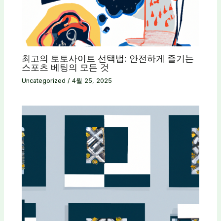
최고의 토토사이트 선택법: 안전하게 즐기는
스포츠 베팅의 모든 것
Uncategorized
/
4월 25, 2025