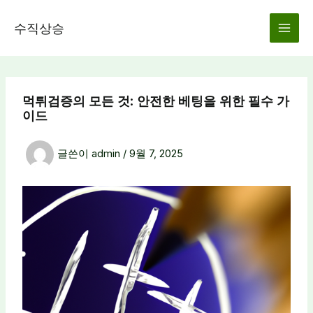
콘
텐
수직상승
츠
로
건
너
먹튀검증의 모든 것: 안전한 베팅을 위한 필수 가
뛰
이드
기
글쓴이
admin
/
9월 7, 2025