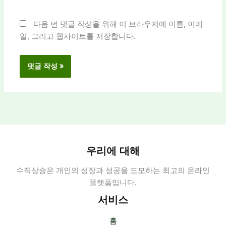
이
트
다음 번 댓글 작성을 위해 이 브라우저에 이름, 이메
일, 그리고 웹사이트를 저장합니다.
우리에 대해
수직상승은 개인의 성장과 성공을 도모하는 최고의 온라인
플랫폼입니다.
서비스
홈