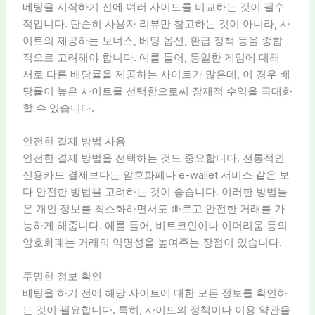
베팅을 시작하기 전에 여러 사이트를 비교하는 것이 필수
적입니다. 단순히 사용자 리뷰만 참고하는 것이 아니라, 사
이트의 제공하는 보너스, 베팅 옵션, 환급 정책 등을 종합
적으로 고려해야 합니다. 예를 들어, 동일한 게임에 대해
서로 다른 배당률을 제공하는 사이트가 많은데, 이 경우 배
당률이 높은 사이트를 선택함으로써 잠재적 수익을 극대화
할 수 있습니다.
안전한 결제 방법 사용
안전한 결제 방법을 선택하는 것도 중요합니다. 전통적인
신용카드 결제보다는 암호화폐나 e-wallet 서비스 같은 보
다 안전한 방법을 고려하는 것이 좋습니다. 이러한 방법들
은 개인 정보를 최소화하면서도 빠르고 안전한 거래를 가
능하게 해줍니다. 예를 들어, 비트코인이나 이더리움 등의
암호화폐는 거래의 익명성을 높여주는 장점이 있습니다.
투명한 정보 확인
베팅을 하기 전에 해당 사이트에 대한 모든 정보를 확인하
는 것이 필요합니다. 특히, 사이트의 정책이나 이용 약관을