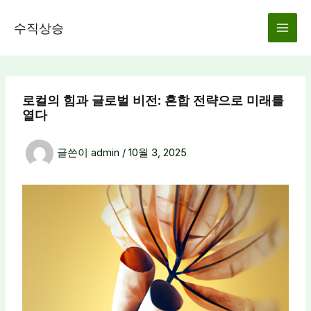
콘
텐
수직상승
츠
로
건
너
로컬의 힘과 글로벌 비전: 혼합 전략으로 미래를
뛰
열다
기
글쓴이
admin
/
10월 3, 2025