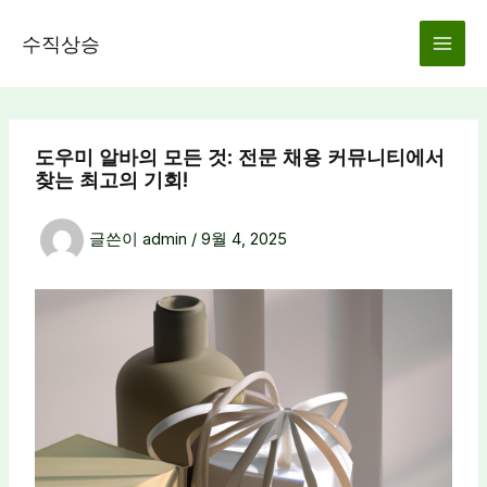
콘
텐
수직상승
츠
로
건
너
도우미 알바의 모든 것: 전문 채용 커뮤니티에서
뛰
찾는 최고의 기회!
기
글쓴이
admin
/
9월 4, 2025