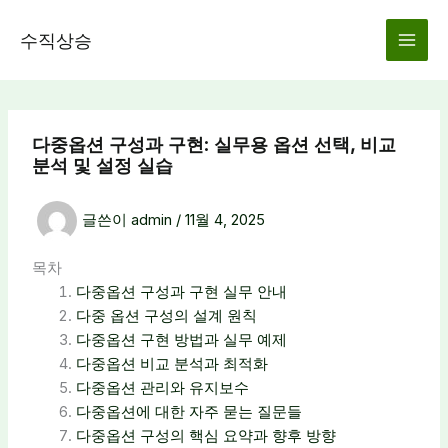
콘
텐
수직상승
츠
로
건
너
다중옵션 구성과 구현: 실무용 옵션 선택, 비교
뛰
분석 및 설정 실습
기
글쓴이
admin
/
11월 4, 2025
목차
다중옵션 구성과 구현 실무 안내
다중 옵션 구성의 설계 원칙
다중옵션 구현 방법과 실무 예제
다중옵션 비교 분석과 최적화
다중옵션 관리와 유지보수
다중옵션에 대한 자주 묻는 질문들
다중옵션 구성의 핵심 요약과 향후 방향