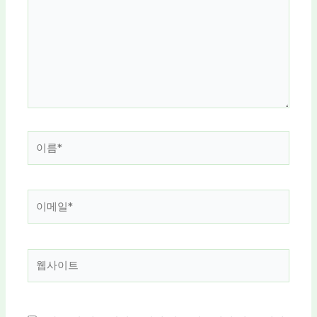
입
력
하
세
요...
이
름
*
이
메
일
*
웹
사
이
트