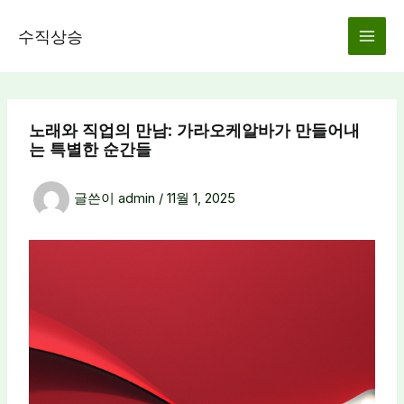
콘
텐
수직상승
츠
로
건
너
노래와 직업의 만남: 가라오케알바가 만들어내
뛰
는 특별한 순간들
기
글쓴이
admin
/
11월 1, 2025