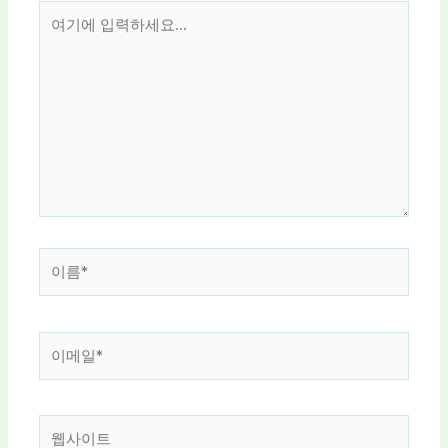
여
기
에
입
력
하
세
요...
이
름
*
이
메
일
*
웹