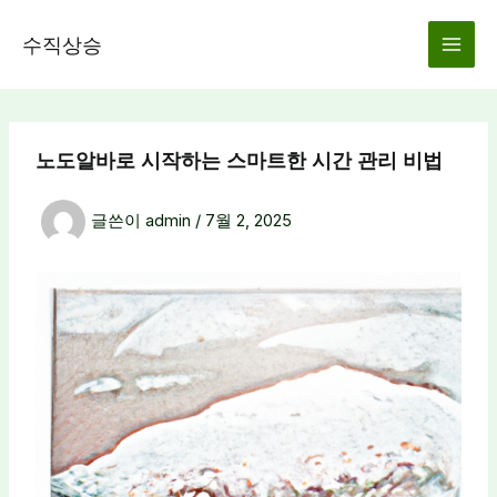
콘
텐
수직상승
츠
로
건
너
노도알바로 시작하는 스마트한 시간 관리 비법
뛰
기
글쓴이
admin
/
7월 2, 2025