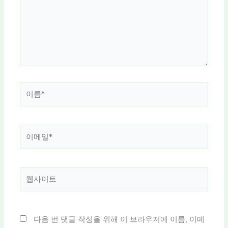
력
하
세
요...
이
름
*
이
메
일
*
웹
사
이
트
다음 번 댓글 작성을 위해 이 브라우저에 이름, 이메