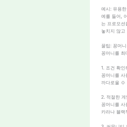
예시: 유용한
예를 들어, 
는 프로모션
놓치지 않고 
꿀팁: 꽁머
꽁머니를 최
1. 조건 확
꽁머니를 사
까다로울 수 
2. 적절한 
꽁머니를 사
카라나 블랙잭
3. 커뮤니티