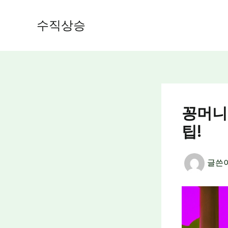
콘
텐
수직상승
츠
로
건
너
뛰
기
꽁머니
팁!
글쓴