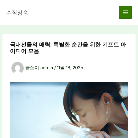
콘
텐
수직상승
츠
로
건
너
국내선물의 매력: 특별한 순간을 위한 기프트 아
뛰
이디어 모음
기
글쓴이
admin
/
11월 18, 2025