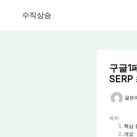
콘
텐
수직상승
츠
로
건
너
뛰
기
구글1
SERP
글쓴
목차
핵심 
개요