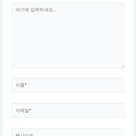
여
기
에
입
력
하
세
요...
이
름
*
이
메
일
*
웹