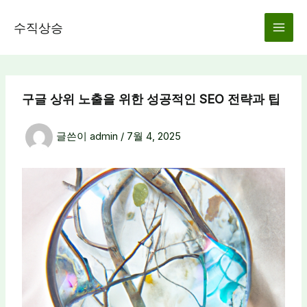
콘
텐
수직상승
츠
로
건
너
구글 상위 노출을 위한 성공적인 SEO 전략과 팁
뛰
기
글쓴이
admin
/
7월 4, 2025