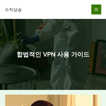
콘
텐
수직상승
츠
로
건
너
뛰
기
합법적인 VPN 사용 가이드