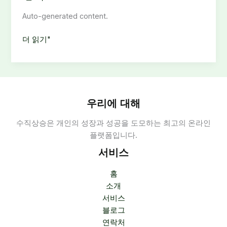
Auto-generated content.
블
더 읽기"
랙
티
비
우
회:
우리에 대해
위
수직상승은 개인의 성장과 성공을 도모하는 최고의 온라인
험
플랫폼입니다.
과
합
서비스
법
적
홈
대
소개
안
서비스
—
블로그
합
연락처