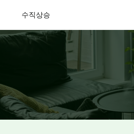
콘
텐
수직상승
츠
로
건
너
뛰
기