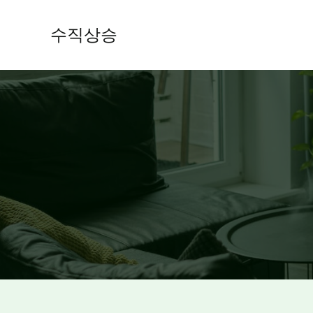
콘
텐
수직상승
츠
로
건
너
뛰
기