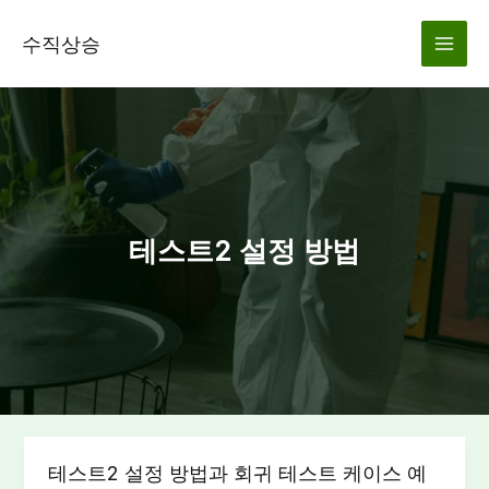
콘
텐
수직상승
츠
로
건
너
뛰
기
테스트2 설정 방법
테스트2 설정 방법과 회귀 테스트 케이스 예