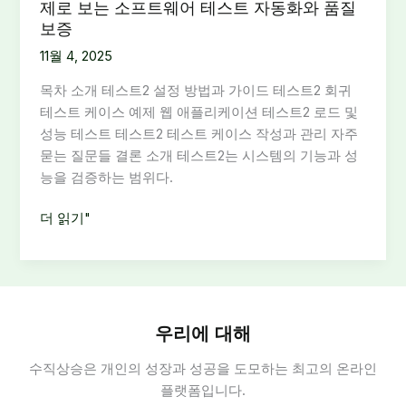
제로 보는 소프트웨어 테스트 자동화와 품질
보증
11월 4, 2025
목차 소개 테스트2 설정 방법과 가이드 테스트2 회귀
테스트 케이스 예제 웹 애플리케이션 테스트2 로드 및
성능 테스트 테스트2 테스트 케이스 작성과 관리 자주
묻는 질문들 결론 소개 테스트2는 시스템의 기능과 성
능을 검증하는 범위다.
테
더 읽기"
스
트
2
설
정
우리에 대해
방
수직상승은 개인의 성장과 성공을 도모하는 최고의 온라인
법
플랫폼입니다.
과