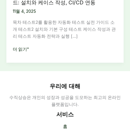
드: 설치와 케이스 작성, CI/CD 연동
11월 4, 2025
목차 테스트2를 활용한 자동화 테스트 실전 가이드 소
개 테스트2 설치와 기본 구성 테스트 케이스 작성과 관
리 테스트 자동화 전략과 실행 […]
테
더 읽기"
스
트
2
를
활
우리에 대해
용
수직상승은 개인의 성장과 성공을 도모하는 최고의 온라인
한
플랫폼입니다.
자
동
서비스
화
테
홈