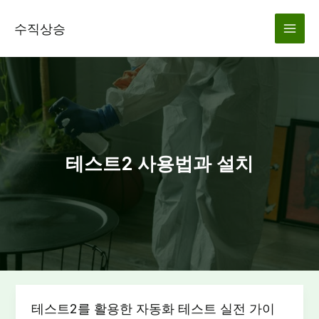
콘
텐
수직상승
츠
로
건
너
뛰
기
테스트2 사용법과 설치
테스트2를 활용한 자동화 테스트 실전 가이