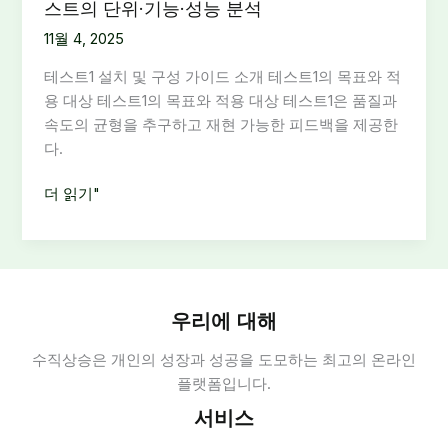
스트의 단위·기능·성능 분석
11월 4, 2025
테스트1 설치 및 구성 가이드 소개 테스트1의 목표와 적
용 대상 테스트1의 목표와 적용 대상 테스트1은 품질과
속도의 균형을 추구하고 재현 가능한 피드백을 제공한
다.
테
더 읽기"
스
트
1
설
치
우리에 대해
및
수직상승은 개인의 성장과 성공을 도모하는 최고의 온라인
구
플랫폼입니다.
성
가
서비스
이