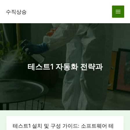
콘
텐
수직상승
츠
로
건
너
뛰
기
테스트1 자동화 전략과
테스트1 설치 및 구성 가이드: 소프트웨어 테