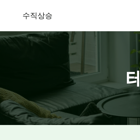
콘
텐
수직상승
츠
로
건
너
뛰
기